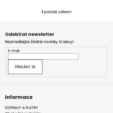
č
u
j
1
položek celkem
O
e
v
m
Z
l
e
á
á
Odebírat newsletter
d
p
a
Nezmeškejte žádné novinky či slevy!
a
c
t
E-mail
í
í
p
r
PŘIHLÁSIT SE
v
k
y
v
ý
Informace
p
i
s
DOPRAVY A PLATBY