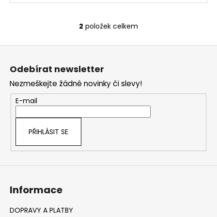
2
položek celkem
O
v
Z
l
á
á
Odebírat newsletter
d
p
a
Nezmeškejte žádné novinky či slevy!
a
c
t
E-mail
í
í
p
r
PŘIHLÁSIT SE
v
k
y
v
ý
Informace
p
i
s
DOPRAVY A PLATBY