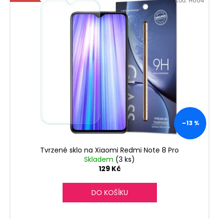
č
Kód:
H664
u
j
e
m
e
–13 %
Tvrzené sklo na Xiaomi Redmi Note 8 Pro
Skladem
(3 ks)
129 Kč
DO KOŠÍKU