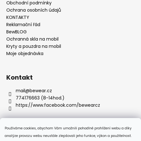
u
Obchodní podmínky
Ochrana osobních údajů
KONTAKTY
Reklamační řád
BewBLOG
Ochranná skla na mobil
Kryty a pouzdra na mobil
Moje objednávka
Kontakt
mail
@
bewear.cz
774176663 (8-14hod.)
https://www.facebook.com/bewearcz
Používáme cookies, abychom Vám umožnili pohodlné prohlížení webu a díky
Přijímáme online platby
analýze provozu webu neustále zlepšovali jeho funkce, výkon a použitelnost.