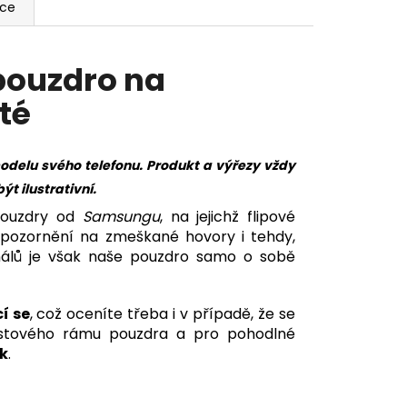
ace
 pouzdro na
té
odelu svého telefonu. Produkt a výřezy vždy
 ilustrativní.
 pouzdry od
Samsungu
, na jejichž flipové
pozornění na zmeškané hovory i tehdy,
inálů je však naše pouzdro samo o sobě
í se
, což oceníte třeba i v případě, že se
lastového rámu pouzdra a pro pohodlné
k
.