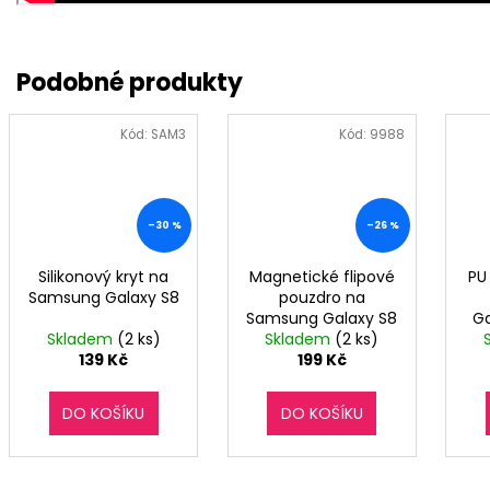
Kód:
SAM3
Kód:
9988
–30 %
–26 %
Silikonový kryt na
Magnetické flipové
PU
Samsung Galaxy S8
pouzdro na
Samsung Galaxy S8
Ga
Skladem
(2 ks)
Skladem
- černé
(2 ks)
139 Kč
199 Kč
DO KOŠÍKU
DO KOŠÍKU