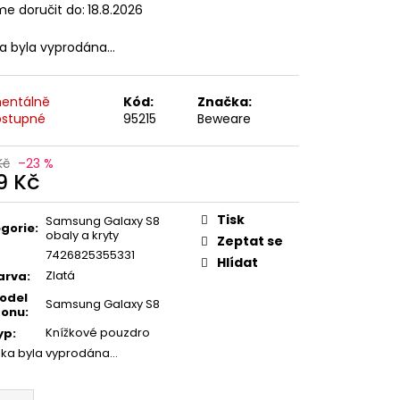
e doručit do:
18.8.2026
ka byla vyprodána…
entálně
Kód:
Značka:
stupné
95215
Beweare
Kč
–23 %
9 Kč
ná
:
Tisk
Samsung Galaxy S8
gorie
:
obaly a kryty
Zeptat se
7426825355331
Hlídat
Zlatá
arva
:
odel
Samsung Galaxy S8
fonu
:
Knížkové pouzdro
yp
:
žka byla vyprodána…