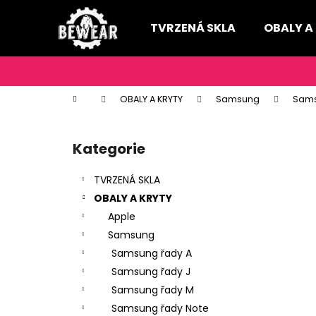
K
Přejít
na
o
TVRZENÁ SKLA
OBALY A
obsah
Zpět
Zpět
š
do
do
í
k
obchodu
obchodu
Domů
OBALY A KRYTY
Samsung
Sams
P
o
Kategorie
Přeskočit
s
kategorie
t
TVRZENÁ SKLA
r
OBALY A KRYTY
a
Apple
n
Samsung
n
Samsung řady A
í
Samsung řady J
p
Samsung řady M
a
Samsung řady Note