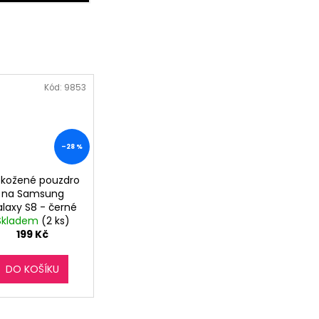
Kód:
9853
–28 %
 kožené pouzdro
na Samsung
laxy S8 - černé
Skladem
(2 ks)
199 Kč
DO KOŠÍKU