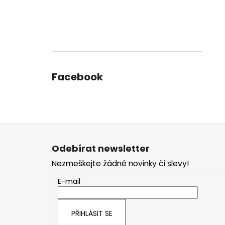
Facebook
Z
á
Odebírat newsletter
p
Nezmeškejte žádné novinky či slevy!
a
t
E-mail
í
PŘIHLÁSIT SE