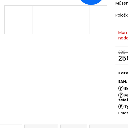
Můžem
Polož
Mom
nedo
339 
25
Měr
cena
Kate
EAN
:
?
B
?
M
tele
?
T
Polo