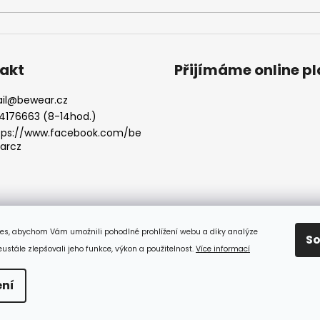
akt
Přijímáme online p
il
@
bewear.cz
4176663 (8-14hod.)
tps://www.facebook.com/be
arcz
es, abychom Vám umožnili pohodlné prohlížení webu a díky analýze
S
stále zlepšovali jeho funkce, výkon a použitelnost.
Více informací
azena.
ní