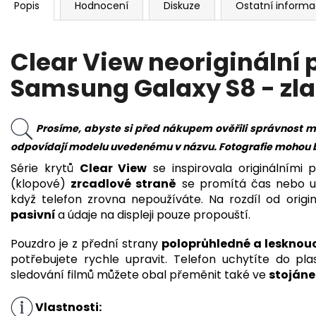
Popis
Hodnocení
Diskuze
Ostatní inform
Clear View neoriginální
Samsung Galaxy S8 - zla
Prosíme, abyste si před nákupem ověřili správnost m
odpovídají modelu uvedenému v názvu. Fotografie mohou být
Série krytů
Clear View
se inspirovala originálními
(klopové)
zrcadlové straně
se promítá čas nebo u
když telefon zrovna nepoužíváte. Na rozdíl od orig
pasivní
a údaje na displeji pouze propouští.
Pouzdro je z přední strany
poloprůhledné a lesknouc
potřebujete rychle upravit. Telefon uchytíte do p
sledování filmů můžete obal přeměnit také ve
stojáne
Vlastnosti: