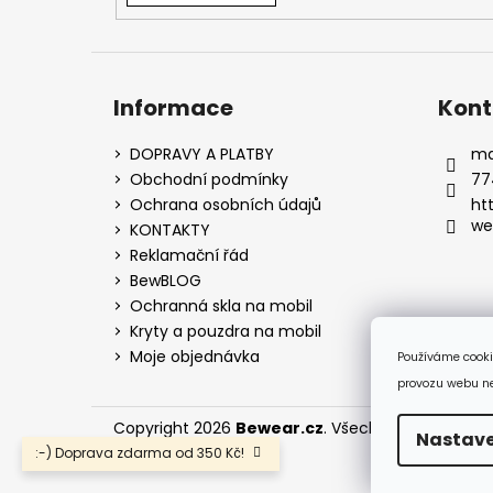
Informace
Kont
DOPRAVY A PLATBY
ma
Obchodní podmínky
77
Ochrana osobních údajů
ht
we
KONTAKTY
Reklamační řád
BewBLOG
Ochranná skla na mobil
Kryty a pouzdra na mobil
Moje objednávka
Používáme cooki
provozu webu neu
Copyright 2026
Bewear.cz
. Všechna práva vyhr
Nastave
:-) Doprava zdarma od 350 Kč!