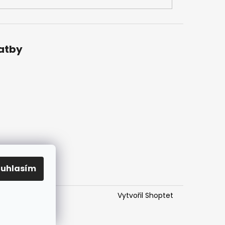
latby
ouhlasím
Vytvořil Shoptet