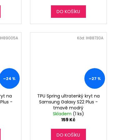
DO KOŠÍKU
IH89005A
Kód:
IH88730A
–24 %
–27 %
yt na
TPU Spring ultratenký kryt na
Plus -
Samsung Galaxy S22 Plus -
tmavě modrý
Skladem
(1 ks)
159 Kč
DO KOŠÍKU