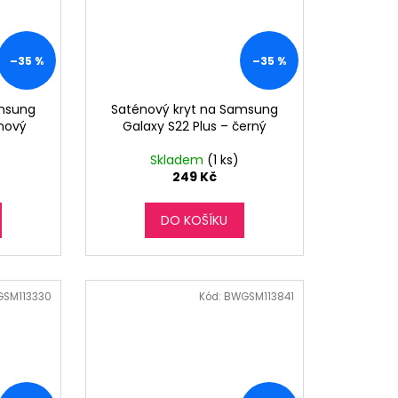
–35 %
–35 %
amsung
Saténový kryt na Samsung
ínový
Galaxy S22 Plus – černý
Skladem
(1 ks)
249 Kč
DO KOŠÍKU
SM113330
Kód:
BWGSM113841