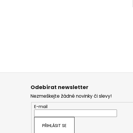
Z
á
Odebírat newsletter
p
Nezmeškejte žádné novinky či slevy!
a
t
E-mail
í
PŘIHLÁSIT SE