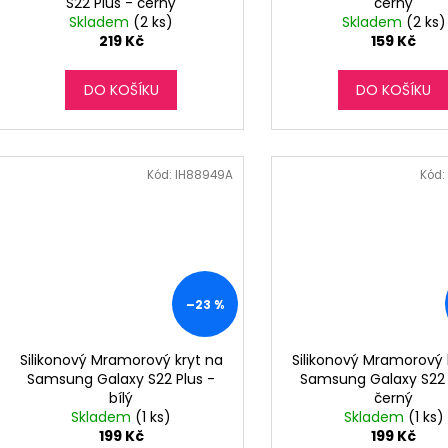
S22 Plus - černý
černý
Skladem
(2 ks)
Skladem
(2 ks)
219 Kč
159 Kč
DO KOŠÍKU
DO KOŠÍKU
Kód:
IH88949A
Kód:
–23 %
Silikonový Mramorový kryt na
Silikonový Mramorový 
Samsung Galaxy S22 Plus -
Samsung Galaxy S22 
bílý
černý
Skladem
(1 ks)
Skladem
(1 ks)
199 Kč
199 Kč