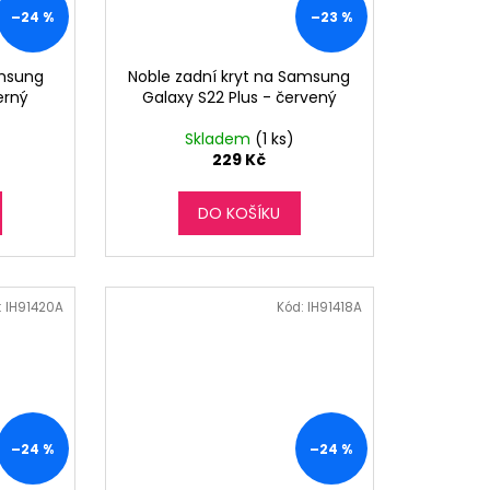
–24 %
–23 %
amsung
Noble zadní kryt na Samsung
erný
Galaxy S22 Plus - červený
Skladem
(1 ks)
229 Kč
DO KOŠÍKU
:
IH91420A
Kód:
IH91418A
–24 %
–24 %