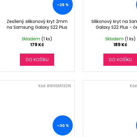
–25 %
Zesílený silikonový kryt 2mm
Silikonový kryt na S
na Samsung Galaxy S22 Plus
Galaxy S22 Plus - č
Skladem
(1 ks)
Skladem
(1 ks)
179 Kč
189 Kč
DO KOŠÍKU
DO KOŠÍKU
Kód:
BWGSM113316
Kód
–30 %