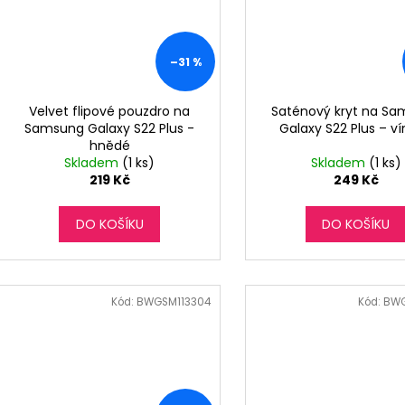
–31 %
Velvet flipové pouzdro na
Saténový kryt na S
Samsung Galaxy S22 Plus -
Galaxy S22 Plus – v
hnědé
Skladem
(1 ks)
Skladem
(1 ks)
219 Kč
249 Kč
DO KOŠÍKU
DO KOŠÍKU
Kód:
BWGSM113304
Kód:
BWG