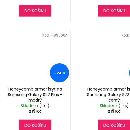
DO KOŠÍKU
DO KOŠÍKU
Kód:
IH89006A
Kód:
–24 %
Honeycomb armor kryt na
Honeycomb armor kr
Samsung Galaxy S22 Plus -
Samsung Galaxy S22 
modrý
černý
Skladem
(1 ks)
Skladem
(1 ks)
219 Kč
219 Kč
DO KOŠÍKU
DO KOŠÍKU