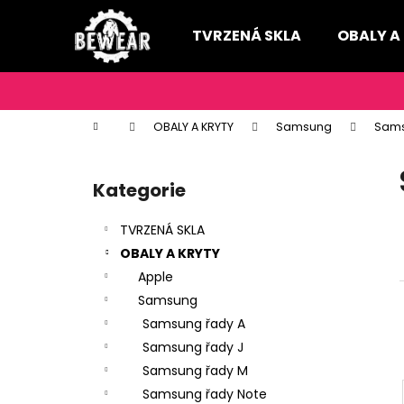
K
Přejít
na
o
TVRZENÁ SKLA
OBALY A
obsah
Zpět
Zpět
š
do
do
í
k
obchodu
obchodu
Domů
OBALY A KRYTY
Samsung
Sams
P
o
Kategorie
Přeskočit
s
kategorie
t
TVRZENÁ SKLA
r
OBALY A KRYTY
a
Apple
n
Samsung
n
Samsung řady A
í
Samsung řady J
p
Samsung řady M
a
Samsung řady Note