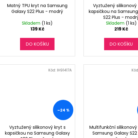
Matný TPU kryt na Samsung
Vyztužený silikonový 
Galaxy S22 Plus - modrý
kapsičkou na Samsung
S22 Plus - modr
Skladem
(1 ks)
Skladem
(1 ks)
139 Kč
219 Kč
DO KOŠÍKU
DO KOŠÍKU
Kód:
IH91417A
Kód
–24 %
Vyztužený silikonový kryt s
Multifunkční silikonový
kapsičkou na Samsung Galaxy
Samsung Galaxy S22 