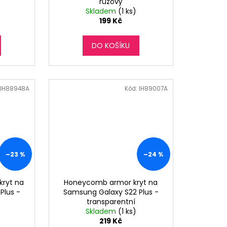
růžový
Skladem
(1 ks)
199 Kč
DO KOŠÍKU
IH88948A
Kód:
IH89007A
–23 %
–24 %
kryt na
Honeycomb armor kryt na
Plus -
Samsung Galaxy S22 Plus -
transparentní
Skladem
(1 ks)
219 Kč