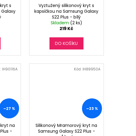
kryt s
Vyztužený silikonový kryt s
 Galaxy
kapsičkou na Samsung Galaxy
ý
S22 Plus - bílý
Skladem
(2 ks)
219 Kč
DO KOŠÍKU
:
IH90116A
Kód:
IH88950A
–27 %
–23 %
 kryt na
Silikonový Mramorový kryt na
Plus -
Samsung Galaxy S22 Plus -