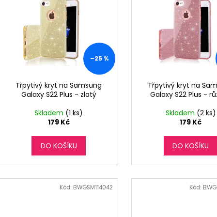
o
p
d
i
u
s
k
p
t
r
–25 %
ů
o
d
Třpytivý kryt na Samsung
Třpytivý kryt na Sa
Galaxy S22 Plus - zlatý
Galaxy S22 Plus - r
u
k
Skladem
(1 ks)
Skladem
(2 ks)
t
179 Kč
179 Kč
ů
DO KOŠÍKU
DO KOŠÍKU
Kód:
BWGSM114042
Kód:
BWG