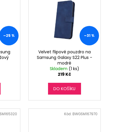
–25 %
–31 %
msung
Velvet flipové pouzdro na
ůžový
Samsung Galaxy S22 Plus -
modré
Skladem
(1 ks)
219 Kč
DO KOŠÍKU
SM165320
Kód:
BWGSM167970