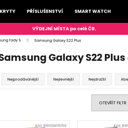
 KRYTY
PŘÍSLUŠENSTVÍ
SMART WATCH
D
Co potřebujete najít?
ung řady S
Samsung Galaxy S22 Plus
HLEDAT
Samsung Galaxy S22 Plus 
Ř
Doporučujeme
a
Nejprodávanější
Nejlevnější
Nejdražší
Ab
z
e
n
OTEVŘÍT FILTR
í
p
V
r
ý
Kód:
BWGSM116156
Kód:
BW