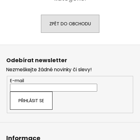
a
j
í
ZPĚT DO OBCHODU
t
?
Z
á
Odebírat newsletter
p
Nezmeškejte žádné novinky či slevy!
a
HLEDAT
t
E-mail
í
D
PŘIHLÁSIT SE
o
p
o
r
u
Informace