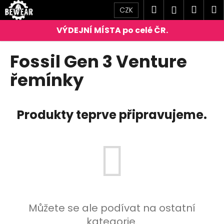
K
Přejít
Hledat
Náku
M
Přihlášen
CZK
na
o
obsah
Zpět
Zpět
košík
š
í
C
Fossil Gen 3 Venture
k
o
řemínky
p
o
t
Produkty teprve připravujeme.
ř
e
b
u
j
e
t
Můžete se ale podívat na ostatní
e
kategorie.
n