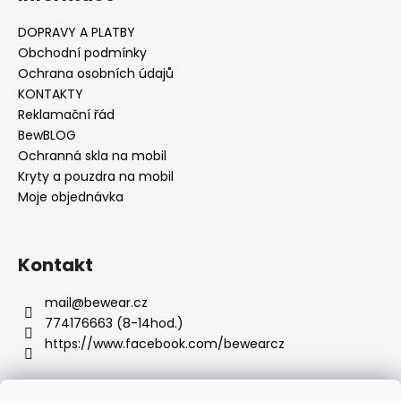
č
u
DOPRAVY A PLATBY
j
Obchodní podmínky
e
Ochrana osobních údajů
m
KONTAKTY
e
Reklamační řád
BewBLOG
Ochranná skla na mobil
Kryty a pouzdra na mobil
Moje objednávka
Kontakt
mail
@
bewear.cz
774176663 (8-14hod.)
https://www.facebook.com/bewearcz