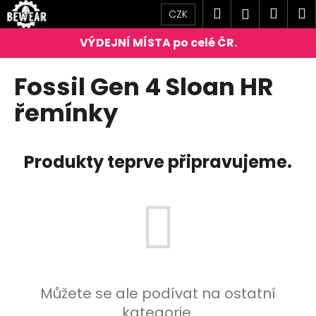
K
Přejít
Hledat
Náku
M
Přihlášen
CZK
na
o
obsah
Zpět
Zpět
košík
š
í
C
Fossil Gen 4 Sloan HR
k
o
řemínky
p
o
t
Produkty teprve připravujeme.
ř
e
b
u
j
e
t
Můžete se ale podívat na ostatní
e
kategorie.
n