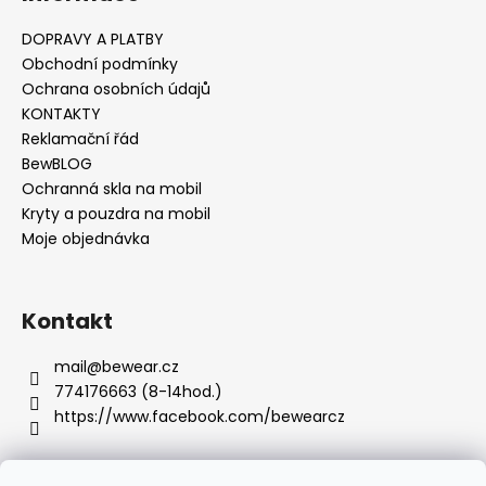
č
u
DOPRAVY A PLATBY
j
Obchodní podmínky
e
Ochrana osobních údajů
m
KONTAKTY
e
Reklamační řád
BewBLOG
Ochranná skla na mobil
Kryty a pouzdra na mobil
Moje objednávka
Kontakt
mail
@
bewear.cz
774176663 (8-14hod.)
https://www.facebook.com/bewearcz