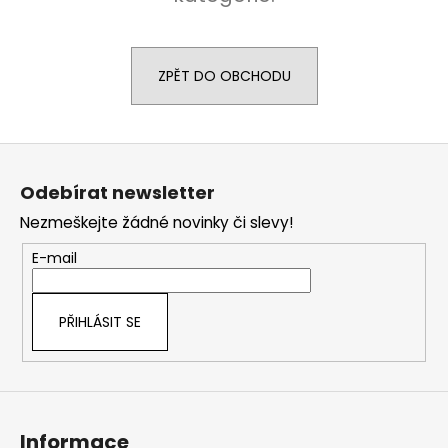
a
j
í
ZPĚT DO OBCHODU
t
?
Z
á
Odebírat newsletter
p
Nezmeškejte žádné novinky či slevy!
a
HLEDAT
t
E-mail
í
D
PŘIHLÁSIT SE
o
p
o
r
u
Informace