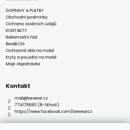
č
u
DOPRAVY A PLATBY
j
Obchodní podmínky
e
Ochrana osobních údajů
m
KONTAKTY
e
Reklamační řád
BewBLOG
Ochranná skla na mobil
Kryty a pouzdra na mobil
Moje objednávka
Kontakt
mail
@
bewear.cz
774176663 (8-14hod.)
https://www.facebook.com/bewearcz