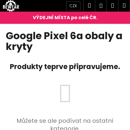
K
Přejít
Hledat
Náku
M
Přihlášen
CZK
na
o
obsah
Zpět
Zpět
košík
š
í
C
Google Pixel 6a obaly a
k
o
kryty
p
o
t
Produkty teprve připravujeme.
ř
e
b
u
j
e
t
Můžete se ale podívat na ostatní
e
kategorie.
n