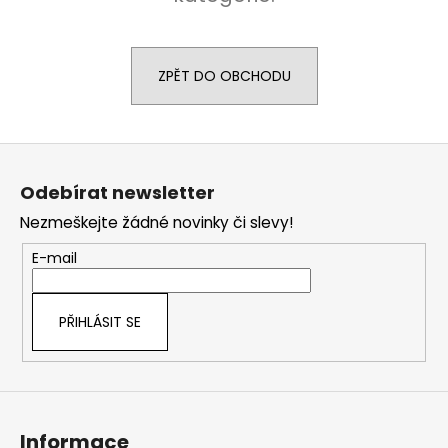
a
j
í
ZPĚT DO OBCHODU
t
?
Z
á
Odebírat newsletter
p
Nezmeškejte žádné novinky či slevy!
a
HLEDAT
t
E-mail
í
D
PŘIHLÁSIT SE
o
p
o
r
u
Informace