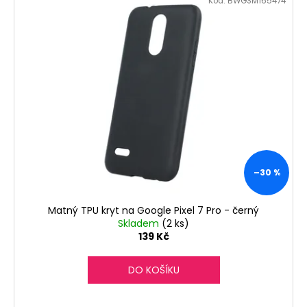
č
Kód:
BWGSM165474
u
j
e
m
e
–30 %
Matný TPU kryt na Google Pixel 7 Pro - černý
Skladem
(2 ks)
139 Kč
DO KOŠÍKU