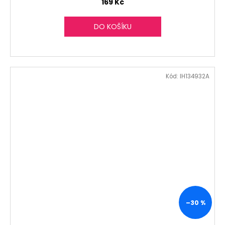
169 Kč
DO KOŠÍKU
Kód:
IH134932A
–30 %