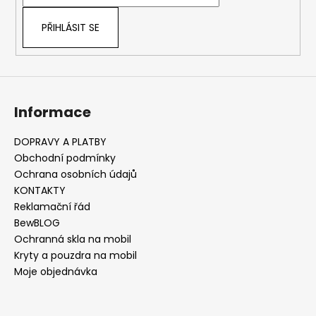
í
p
r
PŘIHLÁSIT SE
v
k
y
v
ý
Informace
p
i
s
DOPRAVY A PLATBY
u
Obchodní podmínky
Ochrana osobních údajů
KONTAKTY
Reklamační řád
BewBLOG
Ochranná skla na mobil
Kryty a pouzdra na mobil
Moje objednávka