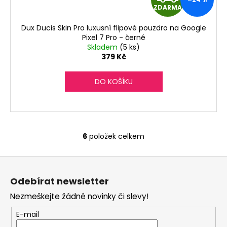
ZDARMA
D
Dux Ducis Skin Pro luxusní flipové pouzdro na Google
A
Pixel 7 Pro - černé
Skladem
(5 ks)
R
379 Kč
M
DO KOŠÍKU
A
6
položek celkem
O
v
Z
l
á
á
Odebírat newsletter
d
p
a
Nezmeškejte žádné novinky či slevy!
a
c
t
E-mail
í