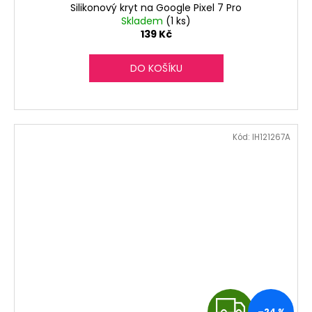
Silikonový kryt na Google Pixel 7 Pro
Skladem
(1 ks)
139 Kč
DO KOŠÍKU
Kód:
IH121267A
Z
–24 %