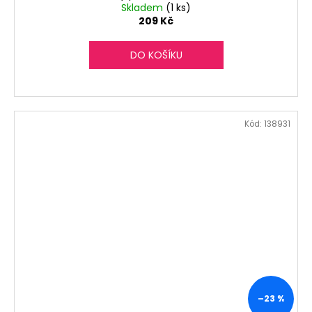
Skladem
(1 ks)
209 Kč
DO KOŠÍKU
Kód:
138931
–23 %