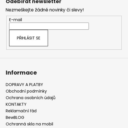
Odebírat newsletter
d
p
a
Nezmeškejte žádné novinky či slevy!
a
c
t
E-mail
í
í
p
r
PŘIHLÁSIT SE
v
k
y
v
ý
Informace
p
i
s
DOPRAVY A PLATBY
u
Obchodní podmínky
Ochrana osobních údajů
KONTAKTY
Reklamační řád
BewBLOG
Ochranná skla na mobil