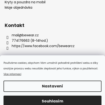
Kryty a pouzdra na mobil
Moje objednávka
Kontakt
mail
@
bewear.cz
774176663 (8-14hod.)
https://www.facebook.com/bewearcz
Používáme cookies, abychom Vám umožnili pohodlné prohlížení webu a díky
Přijímáme online platby
analýze provozu webu neustále zlepšovali jeho funkce, výkon a použitelnost.
Více informací
Nastavení
Vytvořil Shoptet
Souhlasím
Copyright 2026
Bewear.cz
. Všechna práva vyhrazena.
:-) Doprava zdarma od 350 Kč!