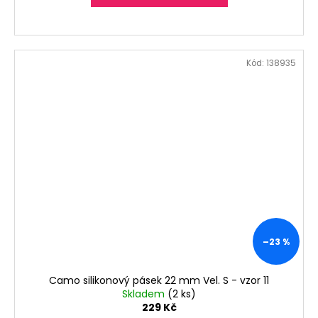
Kód:
138935
–23 %
Camo silikonový pásek 22 mm Vel. S - vzor 11
Skladem
(2 ks)
229 Kč