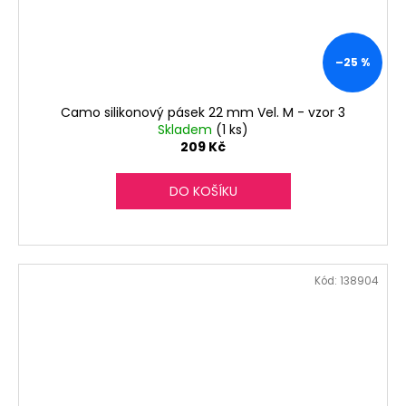
–25 %
Camo silikonový pásek 22 mm Vel. M - vzor 3
Skladem
(1 ks)
209 Kč
DO KOŠÍKU
Kód:
138904