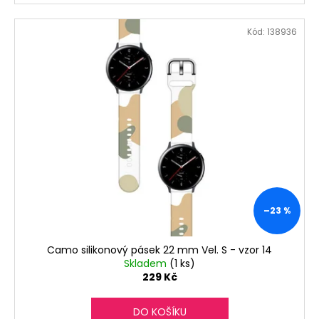
Kód:
138936
–23 %
Camo silikonový pásek 22 mm Vel. S - vzor 14
Skladem
(1 ks)
229 Kč
DO KOŠÍKU