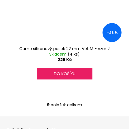
–23 %
Camo silikonový pásek 22 mm Vel. M - vzor 2
Skladem
(4 ks)
229 Kč
DO KOŠÍKU
9
položek celkem
O
v
Z
l
á
á