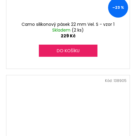
–23 %
Camo silikonový pásek 22 mm Vel. S - vzor 1
Skladem
(2 ks)
229 Kč
DO KOŠÍKU
Kód:
138905