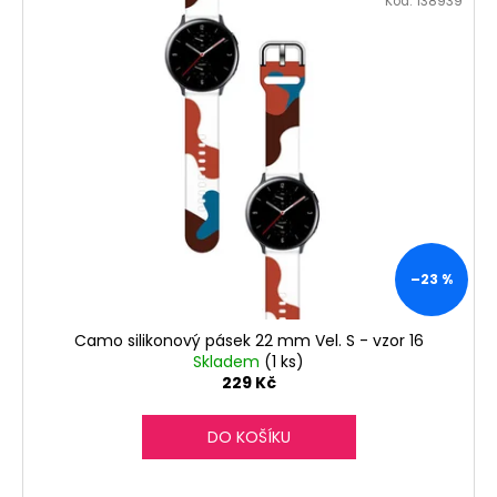
č
Kód:
138939
u
j
e
m
e
–23 %
Camo silikonový pásek 22 mm Vel. S - vzor 16
Skladem
(1 ks)
229 Kč
DO KOŠÍKU