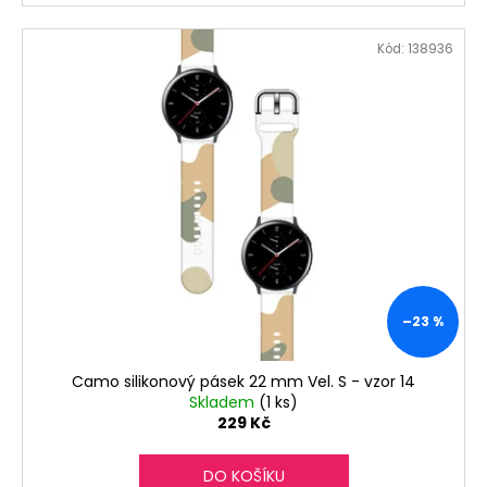
Kód:
138936
–23 %
Camo silikonový pásek 22 mm Vel. S - vzor 14
Skladem
(1 ks)
229 Kč
DO KOŠÍKU