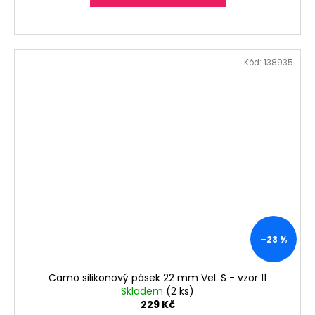
Kód:
138935
–23 %
Camo silikonový pásek 22 mm Vel. S - vzor 11
Skladem
(2 ks)
229 Kč