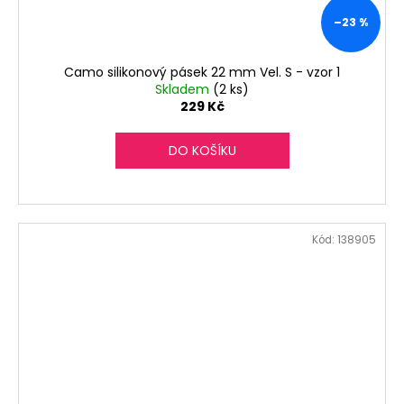
–23 %
Camo silikonový pásek 22 mm Vel. S - vzor 1
Skladem
(2 ks)
229 Kč
DO KOŠÍKU
Kód:
138905