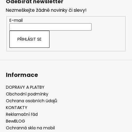
Odebírat newsletter
d
p
a
Nezmeškejte žádné novinky či slevy!
a
c
t
E-mail
í
í
p
r
PŘIHLÁSIT SE
v
k
y
v
ý
Informace
p
i
s
DOPRAVY A PLATBY
u
Obchodní podmínky
Ochrana osobních údajů
KONTAKTY
Reklamační řád
BewBLOG
Ochranná skla na mobil