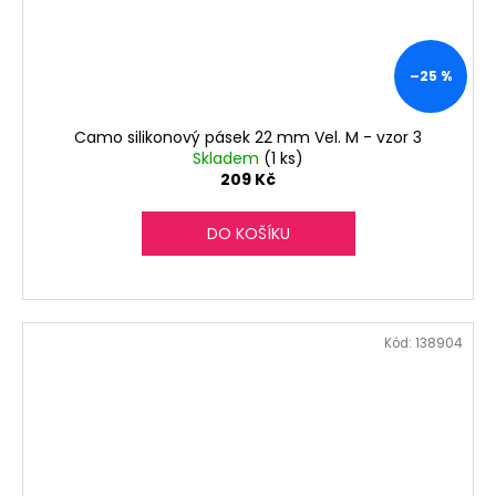
–25 %
Camo silikonový pásek 22 mm Vel. M - vzor 3
Skladem
(1 ks)
209 Kč
DO KOŠÍKU
Kód:
138904