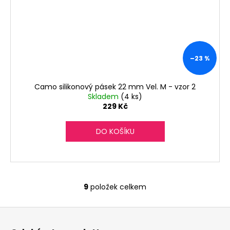
–23 %
Camo silikonový pásek 22 mm Vel. M - vzor 2
Skladem
(4 ks)
229 Kč
DO KOŠÍKU
9
položek celkem
O
v
Z
l
á
á