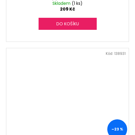
Skladem
(1 ks)
209 Kč
DO KOŠÍKU
Kód:
138931
–23 %