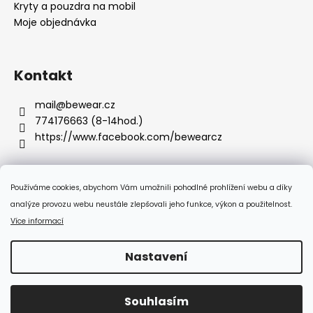
Kryty a pouzdra na mobil
Moje objednávka
Kontakt
mail
@
bewear.cz
774176663 (8-14hod.)
https://www.facebook.com/bewearcz
Používáme cookies, abychom Vám umožnili pohodlné prohlížení webu a díky
Přijímáme online platby
analýze provozu webu neustále zlepšovali jeho funkce, výkon a použitelnost.
Více informací
Nastavení
Vytvořil Shoptet
Souhlasím
Copyright 2026
Bewear.cz
. Všechna práva vyhrazena.
:-) Doprava zdarma od 350 Kč!