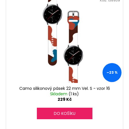
č
Kód:
138939
u
j
e
m
e
–23 %
Camo silikonový pásek 22 mm Vel. S - vzor 16
Skladem
(1 ks)
229 Kč
DO KOŠÍKU