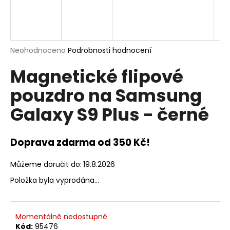
a
j
í
t
Průměrné
Neohodnoceno
Podrobnosti hodnocení
hodnocení
?
Magnetické flipové
produktu
je
pouzdro na Samsung
0,0
z
Galaxy S9 Plus - černé
5
hvězdiček.
HLEDAT
Doprava zdarma od 350 Kč!
D
Můžeme doručit do:
19.8.2026
o
Položka byla vyprodána…
p
o
r
Momentálně nedostupné
u
Kód:
95476