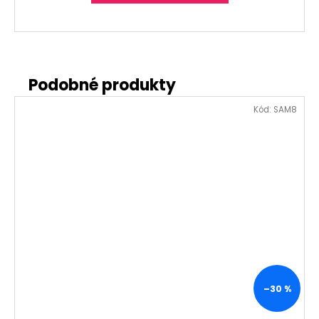
Kód:
SAM8
–30 %