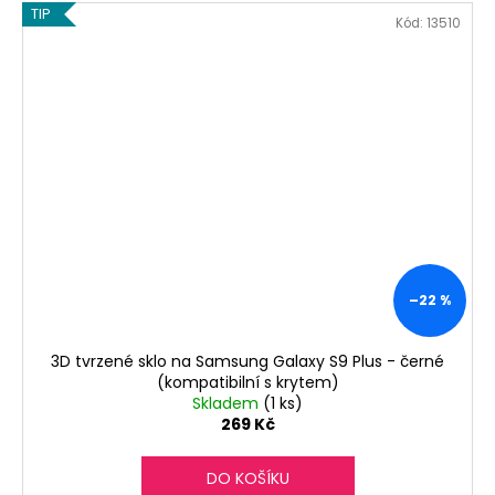
TIP
Kód:
13510
–22 %
3D tvrzené sklo na Samsung Galaxy S9 Plus - černé
(kompatibilní s krytem)
Skladem
(1 ks)
269 Kč
DO KOŠÍKU