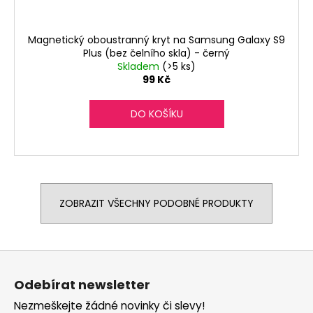
Magnetický oboustranný kryt na Samsung Galaxy S9
Plus (bez čelního skla) - černý
Skladem
(>5 ks)
99 Kč
DO KOŠÍKU
ZOBRAZIT VŠECHNY PODOBNÉ PRODUKTY
Z
á
Odebírat newsletter
p
Nezmeškejte žádné novinky či slevy!