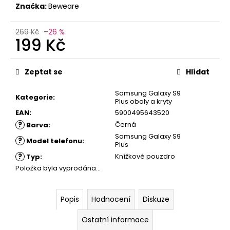
č
Značka:
Beweare
u
j
269 Kč
–26 %
e
199 Kč
m
e
Měrná
cena:
Zeptat se
Hlídat
Samsung Galaxy S9
Kategorie
:
Plus obaly a kryty
EAN
:
5900495643520
?
Černá
Barva
:
Samsung Galaxy S9
?
Model telefonu
:
Plus
?
Knížkové pouzdro
Typ
:
Položka byla vyprodána…
Popis
Hodnocení
Diskuze
Ostatní informace