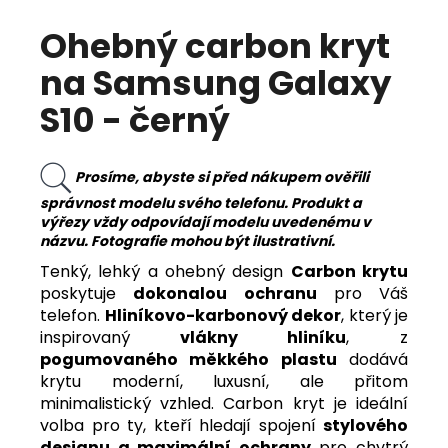
Ohebný carbon kryt
na Samsung Galaxy
S10 - černý
Prosíme, abyste si před nákupem ověřili
správnost modelu svého telefonu. Produkt a
výřezy vždy odpovídají modelu uvedenému v
názvu. Fotografie mohou být ilustrativní.
Tenký, lehký a ohebný design
Carbon krytu
poskytuje
dokonalou ochranu
pro Váš
telefon.
Hliníkovo-karbonový dekor
, který je
inspirovaný
vlákny hliníku
, z
pogumovaného měkkého plastu
dodává
krytu moderní, luxusní, ale přitom
minimalistický vzhled. Carbon kryt je ideální
volba pro ty, kteří hledají spojení
stylového
designu a maximální ochrany
pro chytrý