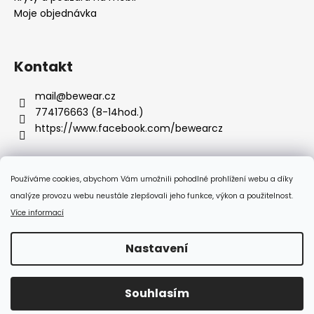
Moje objednávka
Kontakt
mail
@
bewear.cz
774176663 (8-14hod.)
https://www.facebook.com/bewearcz
Používáme cookies, abychom Vám umožnili pohodlné prohlížení webu a díky
Přijímáme online platby
analýze provozu webu neustále zlepšovali jeho funkce, výkon a použitelnost.
Více informací
Nastavení
Vytvořil Shoptet
Souhlasím
Copyright 2026
Bewear.cz
. Všechna práva vyhrazena.
:-) Doprava zdarma od 350 Kč!