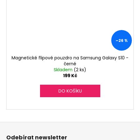
–26 %
Magnetické flipové pouzdro na Samsung Galaxy S10 -
černé
Skladem
(2 ks)
199 Kč
DO KOŠÍKU
Z
á
Odebírat newsletter