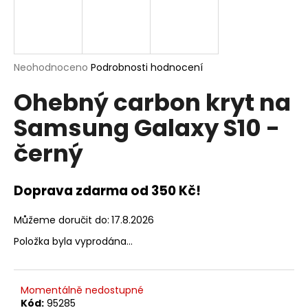
a
j
í
t
Průměrné
Neohodnoceno
Podrobnosti hodnocení
hodnocení
?
Ohebný carbon kryt na
produktu
je
Samsung Galaxy S10 -
0,0
z
černý
5
hvězdiček.
HLEDAT
Doprava zdarma od 350 Kč!
D
Můžeme doručit do:
17.8.2026
o
Položka byla vyprodána…
p
o
r
Momentálně nedostupné
u
Kód:
95285