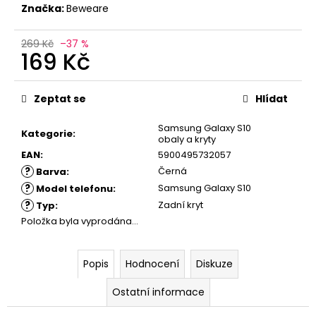
č
Značka:
Beweare
u
j
269 Kč
–37 %
e
169 Kč
m
e
Měrná
cena:
Zeptat se
Hlídat
Samsung Galaxy S10
Kategorie
:
obaly a kryty
EAN
:
5900495732057
?
Černá
Barva
:
?
Samsung Galaxy S10
Model telefonu
:
?
Zadní kryt
Typ
:
Položka byla vyprodána…
Popis
Hodnocení
Diskuze
Ostatní informace