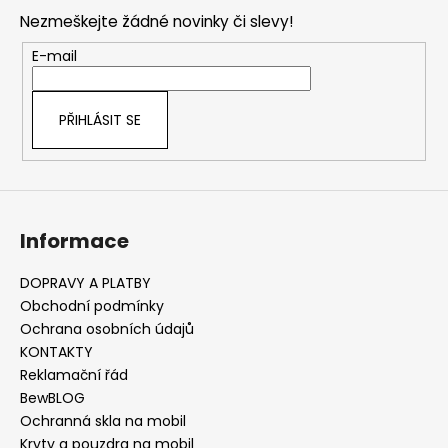
p
Nezmeškejte žádné novinky či slevy!
a
t
E-mail
í
PŘIHLÁSIT SE
Informace
DOPRAVY A PLATBY
Obchodní podmínky
Ochrana osobních údajů
KONTAKTY
Reklamační řád
BewBLOG
Ochranná skla na mobil
Kryty a pouzdra na mobil