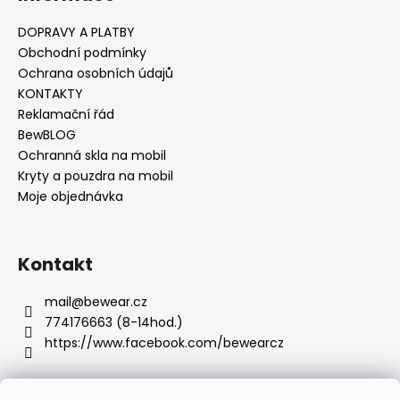
č
u
DOPRAVY A PLATBY
j
Obchodní podmínky
e
Ochrana osobních údajů
m
KONTAKTY
e
Reklamační řád
BewBLOG
Ochranná skla na mobil
Kryty a pouzdra na mobil
Moje objednávka
Kontakt
mail
@
bewear.cz
774176663 (8-14hod.)
https://www.facebook.com/bewearcz