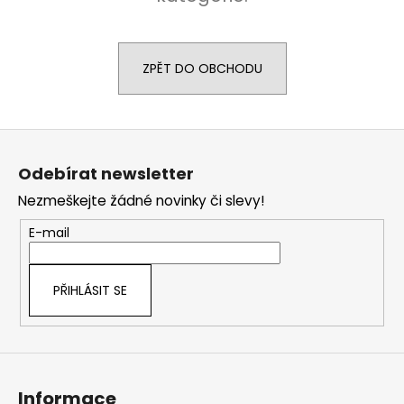
a
j
í
ZPĚT DO OBCHODU
t
?
Z
á
Odebírat newsletter
p
Nezmeškejte žádné novinky či slevy!
a
HLEDAT
t
E-mail
í
D
PŘIHLÁSIT SE
o
p
o
r
u
Informace