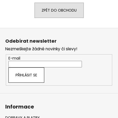
a
ZPĚT DO OBCHODU
j
í
t
Z
?
á
Odebírat newsletter
p
Nezmeškejte žádné novinky či slevy!
a
t
E-mail
HLEDAT
í
PŘIHLÁSIT SE
D
o
p
o
Informace
r
u
DOPRAVY A PLATBY