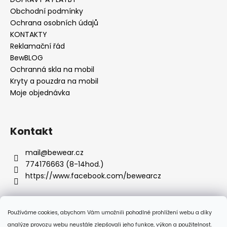
č
u
Obchodní podmínky
j
Ochrana osobních údajů
e
KONTAKTY
m
Reklamační řád
e
BewBLOG
Ochranná skla na mobil
Kryty a pouzdra na mobil
Moje objednávka
Kontakt
mail
@
bewear.cz
774176663 (8-14hod.)
https://www.facebook.com/bewearcz
Používáme cookies, abychom Vám umožnili pohodlné prohlížení webu a díky
Přijímáme online platby
analýze provozu webu neustále zlepšovali jeho funkce, výkon a použitelnost.