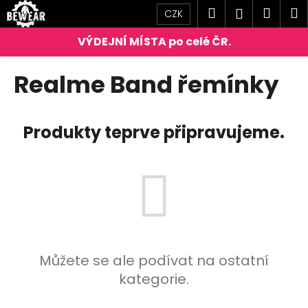
K
Přejít
Hledat
Náku
M
Přihlášen
CZK
na
o
obsah
Zpět
Zpět
košík
š
í
C
Realme Band řemínky
k
o
p
o
Produkty teprve připravujeme.
t
ř
e
b
u
j
e
Můžete se ale podívat na ostatní
t
kategorie.
e
n