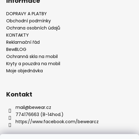
Informace
p
i
s
DOPRAVY A PLATBY
u
Obchodní podmínky
Ochrana osobních údajů
KONTAKTY
Reklamační řád
BewBLOG
Ochranná skla na mobil
Kryty a pouzdra na mobil
Moje objednávka
Kontakt
mail
@
bewear.cz
774176663 (8-14hod.)
https://www.facebook.com/bewearcz