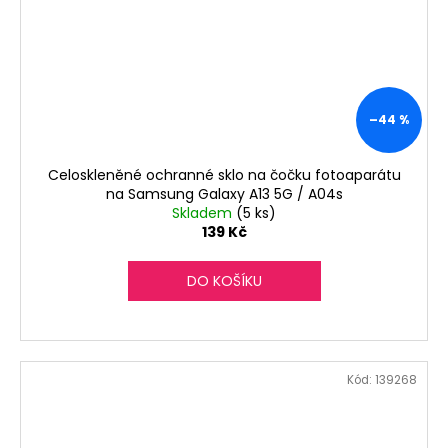
–44 %
Celoskleněné ochranné sklo na čočku fotoaparátu
na Samsung Galaxy A13 5G / A04s
Skladem
(5 ks)
139 Kč
DO KOŠÍKU
Kód:
139268