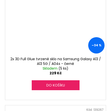
–34 %
2x 3D Full Glue tvrzené sklo na Samsung Galaxy A13 /
A13 5G / A04s - černé
Skladem
(5 ks)
229 Kč
DO KOŠÍKU
Kód:
139267