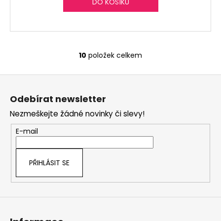
DO KOŠÍKU
10
položek celkem
O
v
Z
l
á
á
Odebírat newsletter
d
p
a
Nezmeškejte žádné novinky či slevy!
a
c
t
E-mail
í
í
p
r
PŘIHLÁSIT SE
v
k
y
v
ý