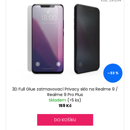
č
Kód:
291264
u
j
e
m
e
–33 %
3D Full Glue zatmavovací Privacy sklo na Realme 9 /
Realme 9 Pro Plus
Skladem
(>5 ks)
159 Kč
DO KOŠÍKU