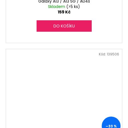
Galaxy A13 / A13 5G / A04s
Skladem
(>5 ks)
159 Kč
DO KOŠÍKU
Kód:
139506
–33 %