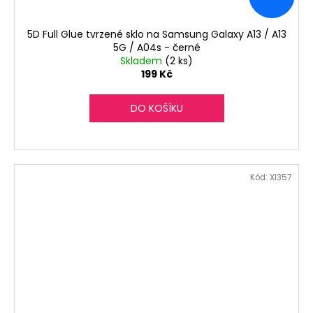
5D Full Glue tvrzené sklo na Samsung Galaxy A13 / A13
5G / A04s - černé
Skladem
(2 ks)
199 Kč
DO KOŠÍKU
Kód:
XI357