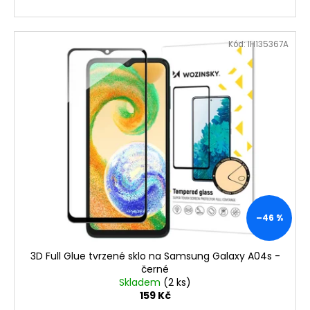
Kód:
IH135367A
–46 %
3D Full Glue tvrzené sklo na Samsung Galaxy A04s -
černé
Skladem
(2 ks)
159 Kč