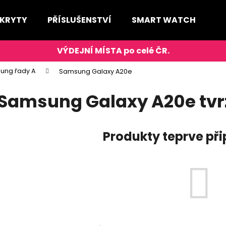
 KRYTY
PŘÍSLUŠENSTVÍ
SMART WATCH
D
Co potřebujete najít?
ung řady A
Samsung Galaxy A20e
HLEDAT
Samsung Galaxy A20e tvr
Produkty teprve př
Doporučujeme