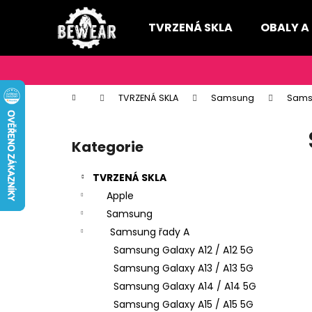
K
Přejít
na
o
TVRZENÁ SKLA
OBALY A
obsah
Zpět
Zpět
š
do
do
í
k
obchodu
obchodu
Domů
TVRZENÁ SKLA
Samsung
Sams
P
o
Kategorie
Přeskočit
s
kategorie
t
TVRZENÁ SKLA
r
Apple
a
Samsung
n
Samsung řady A
n
Samsung Galaxy A12 / A12 5G
í
Samsung Galaxy A13 / A13 5G
p
Samsung Galaxy A14 / A14 5G
a
Samsung Galaxy A15 / A15 5G