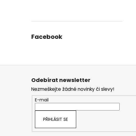
Facebook
Z
á
Odebírat newsletter
p
Nezmeškejte žádné novinky či slevy!
a
t
E-mail
í
PŘIHLÁSIT SE