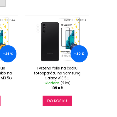
IHB138544
Kód:
IH87905A
–26 %
–30 %
lue
Tvrzená fólie na čočku
sklo na
fotoaparátu na Samsung
 A13 5G
Galaxy A13 5G
Skladem
(2 ks)
139 Kč
DO KOŠÍKU