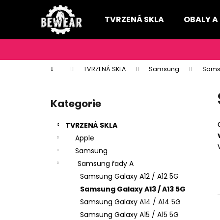
K
Přejít
na
o
TVRZENÁ SKLA
OBALY A
obsah
Zpět
Zpět
š
do
do
í
k
obchodu
obchodu
Domů
TVRZENÁ SKLA
Samsung
Sams
P
o
Kategorie
Přeskočit
s
kategorie
t
TVRZENÁ SKLA
r
Apple
a
Samsung
n
Samsung řady A
n
Samsung Galaxy A12 / A12 5G
í
Samsung Galaxy A13 / A13 5G
p
Samsung Galaxy A14 / A14 5G
a
Samsung Galaxy A15 / A15 5G