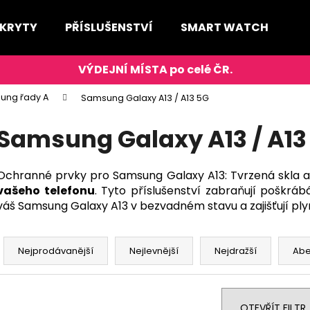
 KRYTY
PŘÍSLUŠENSTVÍ
SMART WATCH
D
Co potřebujete najít?
ung řady A
Samsung Galaxy A13 / A13 5G
HLEDAT
Samsung Galaxy A13 / A13
Ochranné prvky pro Samsung Galaxy A13:
Tvrzená skla a
Doporučujeme
vašeho telefonu
. Tyto příslušenství zabraňují poškráb
váš Samsung Galaxy A13 v bezvadném stavu a zajišťují plyn
Ř
a
Nejprodávanější
Nejlevnější
Nejdražší
Ab
z
e
n
OTEVŘÍT FILTR