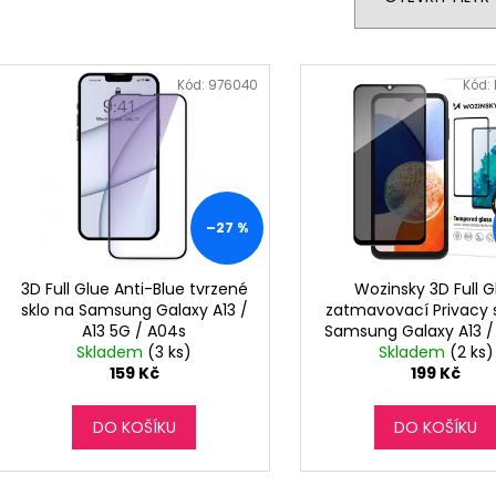
í
p
V
r
ý
Kód:
976040
Kód:
o
p
d
i
u
s
k
p
t
r
–27 %
ů
o
d
3D Full Glue Anti-Blue tvrzené
Wozinsky 3D Full G
sklo na Samsung Galaxy A13 /
zatmavovací Privacy 
u
A13 5G / A04s
Samsung Galaxy A13 /
k
Skladem
(3 ks)
Skladem
(2 ks)
t
159 Kč
199 Kč
ů
DO KOŠÍKU
DO KOŠÍKU