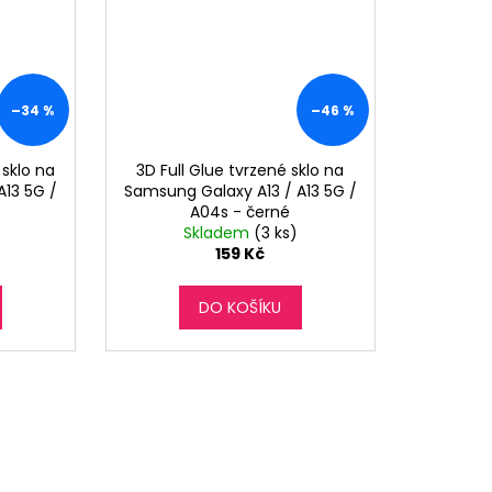
–34 %
–46 %
 sklo na
3D Full Glue tvrzené sklo na
A13 5G /
Samsung Galaxy A13 / A13 5G /
A04s - černé
Skladem
(3 ks)
159 Kč
DO KOŠÍKU