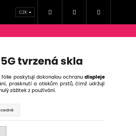
Hledat
Přihlášení
Nákupní
OPRAVY A PLATBY
KONTAKTY
Moje objednáv
CZK
košík
 5G tvrzená skla
 fólie poskytují dokonalou ochranu
displeje
ání, prasknutí a otiskům prstů, čímž udržují
ulý zážitek z používání.
ecedně