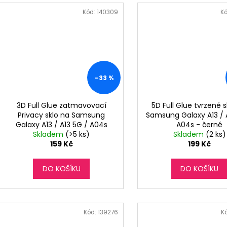
Kód:
140309
K
–33 %
3D Full Glue zatmavovací
5D Full Glue tvrzené s
Privacy sklo na Samsung
Samsung Galaxy A13 / 
Galaxy A13 / A13 5G / A04s
A04s - černé
Skladem
(>5 ks)
Skladem
(2 ks)
159 Kč
199 Kč
DO KOŠÍKU
DO KOŠÍKU
Kód:
139276
K