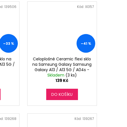
ód:
139506
Kód:
XI357
–33 %
–41 %
klo na
Celoplošné Ceramic flexi sklo
A13 5G /
na Samsung Galaxy Samsung
Galaxy A13 / A13 5G / A04s -
Skladem
černé
(3 ks)
139 Kč
DO KOŠÍKU
ód:
139268
Kód:
139267