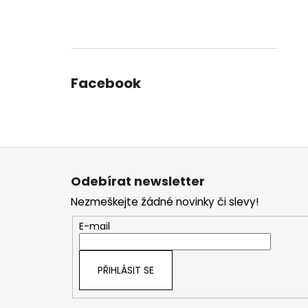
Facebook
Z
á
Odebírat newsletter
p
Nezmeškejte žádné novinky či slevy!
a
t
E-mail
í
PŘIHLÁSIT SE