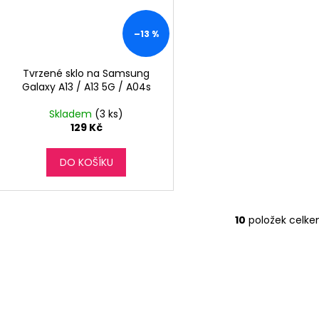
–13 %
Tvrzené sklo na Samsung
Galaxy A13 / A13 5G / A04s
Skladem
(3 ks)
129 Kč
DO KOŠÍKU
10
položek celk
O
v
l
á
d
a