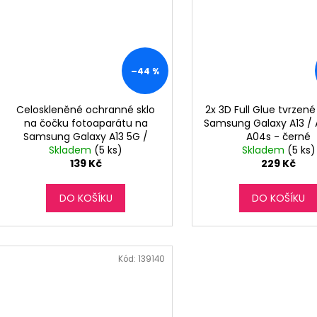
–44 %
Celoskleněné ochranné sklo
2x 3D Full Glue tvrzené
na čočku fotoaparátu na
Samsung Galaxy A13 / 
Samsung Galaxy A13 5G /
A04s - černé
Skladem
A04s
(5 ks)
Skladem
(5 ks)
139 Kč
229 Kč
DO KOŠÍKU
DO KOŠÍKU
Kód:
139140