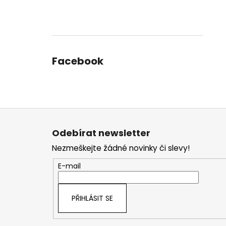
Facebook
Z
á
Odebírat newsletter
p
Nezmeškejte žádné novinky či slevy!
a
t
E-mail
í
PŘIHLÁSIT SE