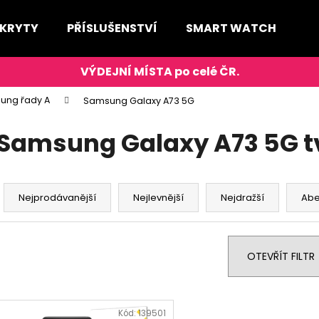
 KRYTY
PŘÍSLUŠENSTVÍ
SMART WATCH
D
Co potřebujete najít?
ung řady A
Samsung Galaxy A73 5G
HLEDAT
Samsung Galaxy A73 5G t
Ř
Doporučujeme
a
Nejprodávanější
Nejlevnější
Nejdražší
Ab
z
e
n
OTEVŘÍT FILTR
í
p
V
r
ý
Kód:
139501