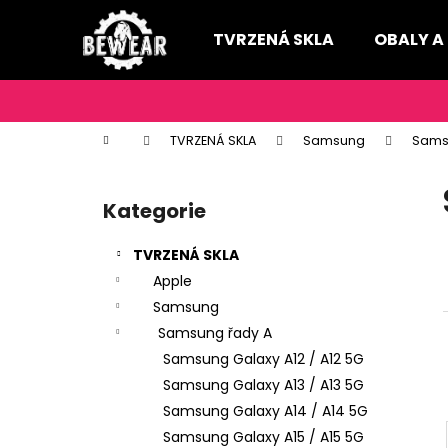
K
Přejít
na
o
TVRZENÁ SKLA
OBALY A
obsah
Zpět
Zpět
š
do
do
í
k
obchodu
obchodu
Domů
TVRZENÁ SKLA
Samsung
Sams
P
o
Kategorie
Přeskočit
s
kategorie
t
TVRZENÁ SKLA
r
Apple
a
Samsung
n
Samsung řady A
n
Samsung Galaxy A12 / A12 5G
í
Samsung Galaxy A13 / A13 5G
p
Samsung Galaxy A14 / A14 5G
a
Samsung Galaxy A15 / A15 5G