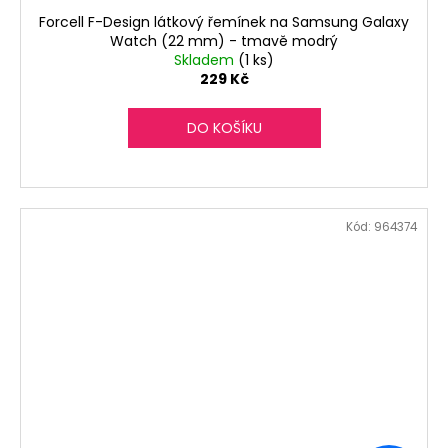
Forcell F-Design látkový řemínek na Samsung Galaxy
Watch (22 mm) - tmavě modrý
Skladem
(1 ks)
229 Kč
DO KOŠÍKU
Kód:
964374