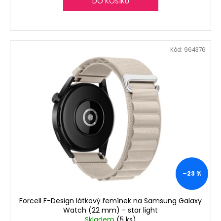
DO KOŠÍKU
Kód:
964376
–23 %
Forcell F-Design látkový řemínek na Samsung Galaxy
Watch (22 mm) - star light
Skladem
(5 ks)