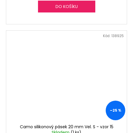
DO KOŠÍKU
Kód:
138925
–25 %
Camo silikonový pásek 20 mm Vel. S - vzor 15
Skladem
(1 ks)