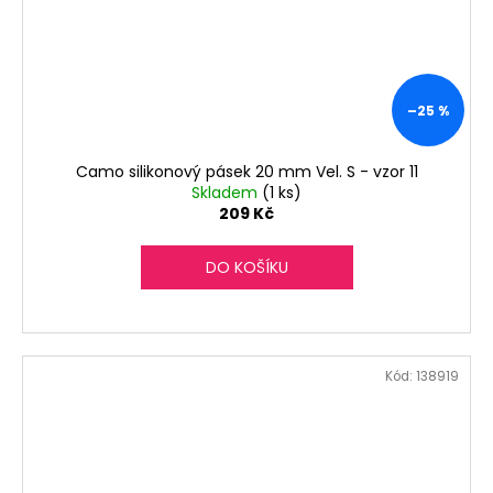
–25 %
Camo silikonový pásek 20 mm Vel. S - vzor 11
Skladem
(1 ks)
209 Kč
DO KOŠÍKU
Kód:
138919