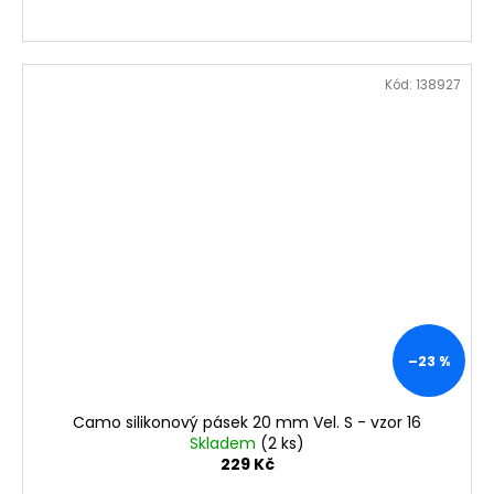
Kód:
138927
–23 %
Camo silikonový pásek 20 mm Vel. S - vzor 16
Skladem
(2 ks)
229 Kč