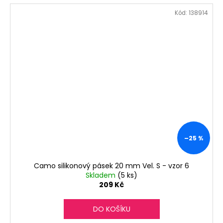
Kód:
138914
–25 %
Camo silikonový pásek 20 mm Vel. S - vzor 6
Skladem
(5 ks)
209 Kč
DO KOŠÍKU