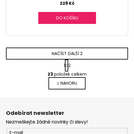
229 Kč
DO KOŠÍKU
NAČÍST DALŠÍ 2
S
1
2
t
O
r
23
položek celkem
v
á
NAHORU
l
n
k
á
o
d
Z
v
a
á
á
c
Odebírat newsletter
n
p
í
í
Nezmeškejte žádné novinky či slevy!
p
a
r
t
E-mail