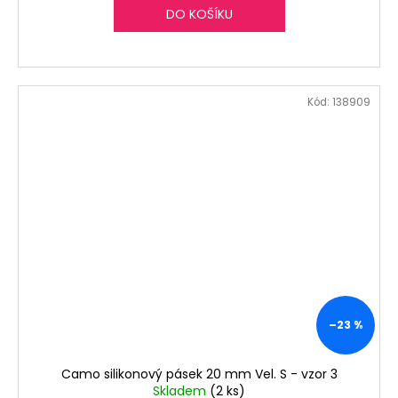
DO KOŠÍKU
Kód:
138909
–23 %
Camo silikonový pásek 20 mm Vel. S - vzor 3
Skladem
(2 ks)