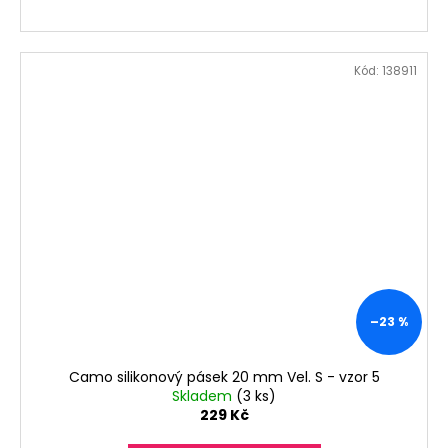
Kód:
138911
–23 %
Camo silikonový pásek 20 mm Vel. S - vzor 5
Skladem
(3 ks)
229 Kč