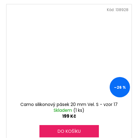
Kód:
138928
–26 %
Camo silikonový pásek 20 mm Vel. S - vzor 17
Skladem
(1 ks)
199 Kč
DO KOŠÍKU