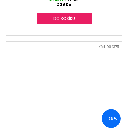
229 Kč
DO KOŠÍKU
Kód:
964375
–23 %