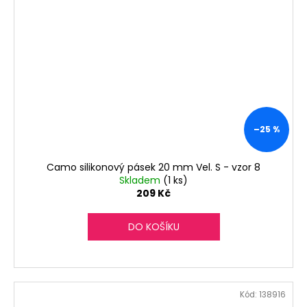
–25 %
Camo silikonový pásek 20 mm Vel. S - vzor 8
Skladem
(1 ks)
209 Kč
DO KOŠÍKU
Kód:
138916