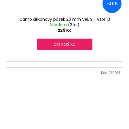
–23 %
Camo silikonový pásek 20 mm Vel. S - vzor 13
Skladem
(3 ks)
229 Kč
DO KOŠÍKU
Kód:
138921