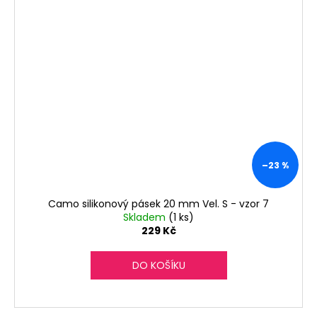
–23 %
Camo silikonový pásek 20 mm Vel. S - vzor 7
Skladem
(1 ks)
229 Kč
DO KOŠÍKU