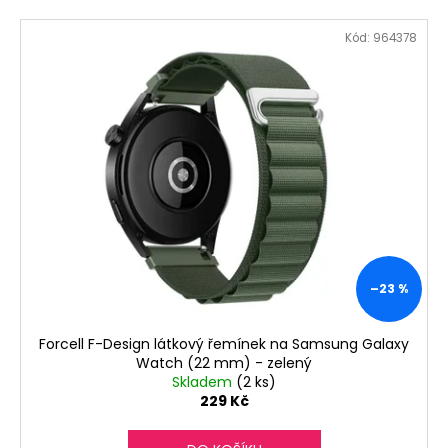
č
u
Kód:
964378
j
e
m
e
–23 %
Forcell F-Design látkový řemínek na Samsung Galaxy
Watch (22 mm) - zelený
Skladem
(2 ks)
229 Kč