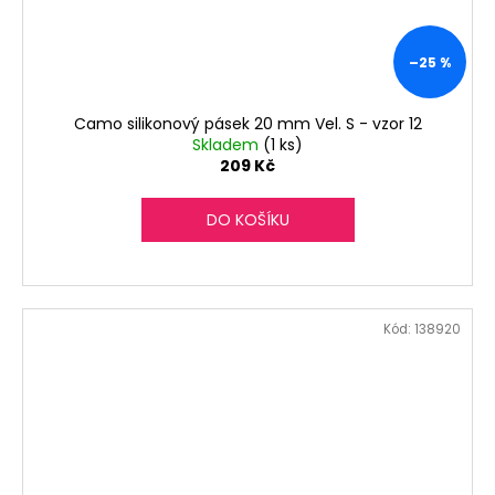
–25 %
Camo silikonový pásek 20 mm Vel. S - vzor 12
Skladem
(1 ks)
209 Kč
DO KOŠÍKU
Kód:
138920