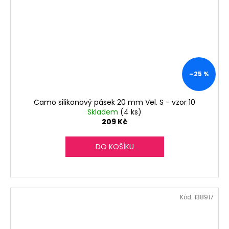
–25 %
Camo silikonový pásek 20 mm Vel. S - vzor 10
Skladem
(4 ks)
209 Kč
DO KOŠÍKU
Kód:
138917