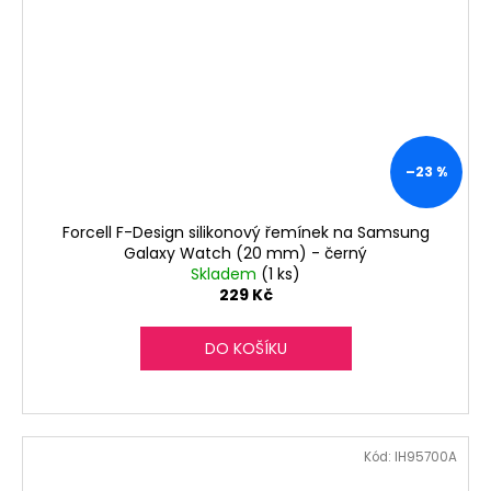
–23 %
Forcell F-Design silikonový řemínek na Samsung
Galaxy Watch (20 mm) - černý
Skladem
(1 ks)
229 Kč
DO KOŠÍKU
Kód:
IH95700A