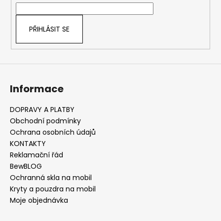
v
í
k
y
PŘIHLÁSIT SE
v
ý
p
i
s
Informace
u
DOPRAVY A PLATBY
Obchodní podmínky
Ochrana osobních údajů
KONTAKTY
Reklamační řád
BewBLOG
Ochranná skla na mobil
Kryty a pouzdra na mobil
Moje objednávka