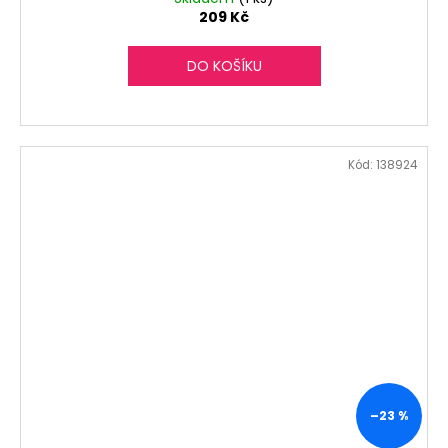
209 Kč
DO KOŠÍKU
Kód:
138924
–23 %