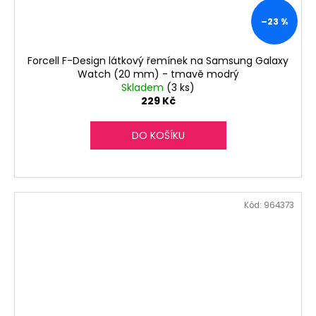
–23 %
Forcell F-Design látkový řemínek na Samsung Galaxy
Watch (20 mm) - tmavě modrý
Skladem
(3 ks)
229 Kč
DO KOŠÍKU
Kód:
964373