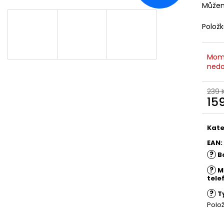
Můžem
Polož
Mom
nedo
239 
15
Měr
cena
Kate
EAN
:
?
B
?
M
tele
?
T
Polo