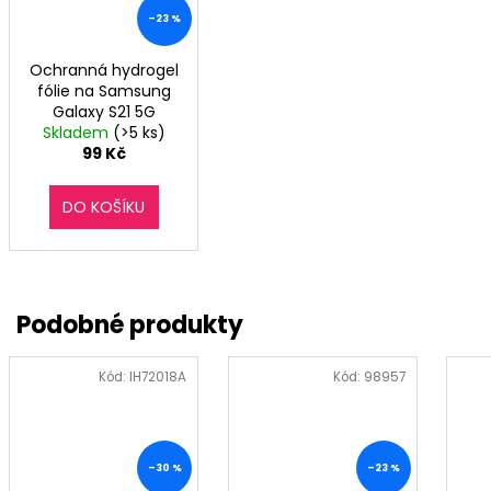
–23 %
Ochranná hydrogel
fólie na Samsung
Galaxy S21 5G
Skladem
(>5 ks)
99 Kč
DO KOŠÍKU
Kód:
IH72018A
Kód:
98957
–30 %
–23 %