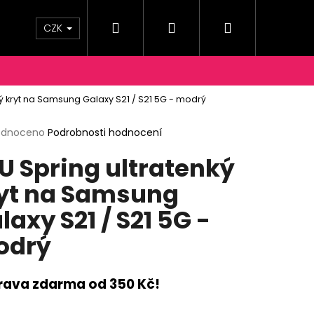
Hledat
Přihlášení
Nákupní
OPRAVY A PLATBY
KONTAKTY
Moje objednáv
CZK
košík
ký kryt na Samsung Galaxy S21 / S21 5G - modrý
rné
odnoceno
Podrobnosti hodnocení
cení
U Spring ultratenký
ktu
yt na Samsung
laxy S21 / S21 5G -
ček.
odrý
rava zdarma od 350 Kč!