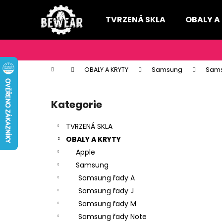
K
Přejít
na
o
TVRZENÁ SKLA
OBALY A
obsah
Zpět
Zpět
š
do
do
í
k
obchodu
obchodu
Domů
OBALY A KRYTY
Samsung
Sams
P
o
Kategorie
Přeskočit
s
kategorie
t
TVRZENÁ SKLA
r
OBALY A KRYTY
a
Apple
n
Samsung
n
Samsung řady A
í
Samsung řady J
p
Samsung řady M
a
Samsung řady Note