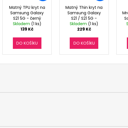
Matný TPU kryt na
Matný Thin kryt na
Samsung Galaxy
Samsung Galaxy
Mr
S21 5G - černý
S21 / S21 5G -
S
Skladem
(1 ks)
Skladem
modrý
(1 ks)
139 Kč
229 Kč
DO KOŠÍKU
DO KOŠÍKU