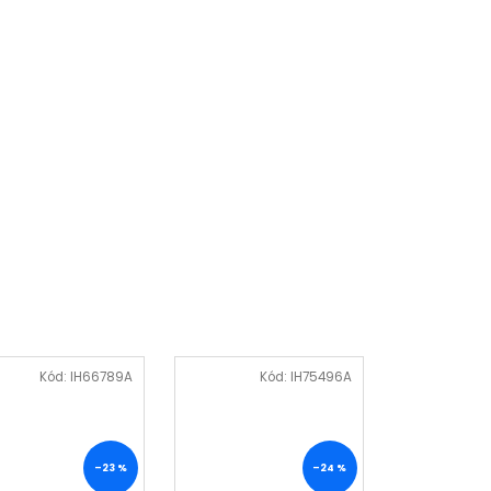
Kód:
IH66789A
Kód:
IH75496A
–23 %
–24 %