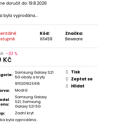
e doručit do:
19.8.2026
ka byla vyprodána…
entálně
Kód:
Značka:
stupné
XI1459
Beweare
Kč
–33 %
9 Kč
ná
:
Tisk
Samsung Galaxy S21
gorie
:
5G obaly a kryty
Zeptat se
9111201923416
Hlídat
Modrá
arva
:
Samsung Galaxy
odel
S21, Samsung
fonu
:
Galaxy S21 5G
Zadní kryt
yp
:
žka byla vyprodána…