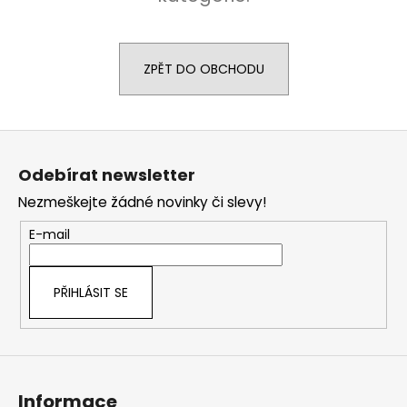
a
j
í
ZPĚT DO OBCHODU
t
?
Z
á
Odebírat newsletter
p
Nezmeškejte žádné novinky či slevy!
a
HLEDAT
t
E-mail
í
D
PŘIHLÁSIT SE
o
p
o
r
u
Informace