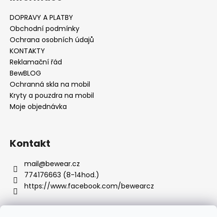
č
u
DOPRAVY A PLATBY
j
Obchodní podmínky
e
Ochrana osobních údajů
m
KONTAKTY
e
Reklamační řád
BewBLOG
Ochranná skla na mobil
Kryty a pouzdra na mobil
Moje objednávka
Kontakt
mail
@
bewear.cz
774176663 (8-14hod.)
https://www.facebook.com/bewearcz