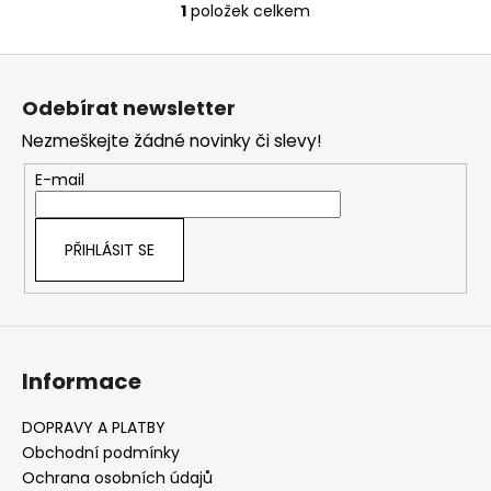
č
1
položek celkem
O
u
v
j
Z
l
e
á
á
m
Odebírat newsletter
d
p
e
a
Nezmeškejte žádné novinky či slevy!
a
c
t
E-mail
í
í
p
r
PŘIHLÁSIT SE
v
k
y
v
ý
Informace
p
i
s
DOPRAVY A PLATBY
u
Obchodní podmínky
Ochrana osobních údajů