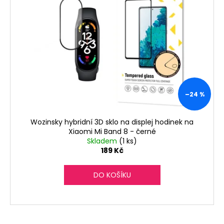
i
u
a
s
k
j
p
t
í
r
ů
t
o
?
d
u
k
–24 %
t
HLEDAT
ů
Wozinsky hybridní 3D sklo na displej hodinek na
Xiaomi Mi Band 8 - černé
Skladem
(1 ks)
189 Kč
D
o
DO KOŠÍKU
p
o
r
u