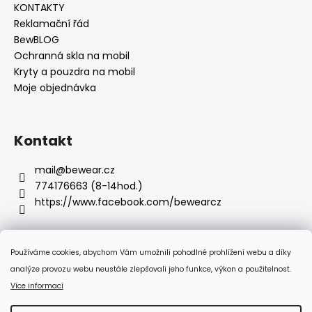
KONTAKTY
Reklamační řád
BewBLOG
Ochranná skla na mobil
Kryty a pouzdra na mobil
Moje objednávka
Kontakt
mail
@
bewear.cz
774176663 (8-14hod.)
https://www.facebook.com/bewearcz
Používáme cookies, abychom Vám umožnili pohodlné prohlížení webu a díky
Přijímáme online platby
analýze provozu webu neustále zlepšovali jeho funkce, výkon a použitelnost.
Více informací