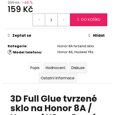
č
299 Kč
–46 %
u
159 Kč
j
Měrná
e
DO KOŠÍKU
cena:
m
e
Zeptat se
Hlídat
Kategorie
:
Honor 8A tvrzená skla
?
Honor 8A, Huawei Y6s
Model telefonu
:
Popis
Hodnocení
Diskuze
Ostatní informace
3D Full Glue tvrzené
sklo na Honor 8A /