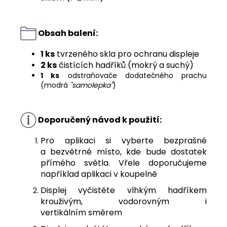
Obsah balení:
1 ks
tvrzeného skla pro ochranu displeje
2 ks
čistících hadříků (mokrý a suchý)
1 ks
odstraňovače dodatečného prachu
(modrá
"samolepka"
)
Doporučený návod k použití:
Pro aplikaci si vyberte bezprašné
a bezvětrné místo, kde bude dostatek
přímého světla. Vřele doporučujeme
například aplikaci v koupelně
Displej vyčistěte vlhkým hadříkem
krouživým, vodorovným i
vertikálním směrem