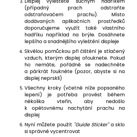
Displej vyleštěte suchým hadříkem
(případný prach odstraňte
odstraňovačem prachu). Místo
dodávaných aplikačních prostředků
doporučujeme využít také vlastního
hadříku například na brýle. Dosáhnete
lepšího a snadnějšího vyleštění displeje
Skvělou pomůckou při čištění je stlačený
vzduch, kterým displej ofouknete. Pokud
ho nemáte, pořádně se nadechněte
a párkrát foukněte (pozor, abyste si na
displej neprskli)
Všechny kroky (včetně níže popsaného
lepení) je potřeba provést během
několika vteřin, aby nedošlo
k opětovnému nachytání prachu na
displej
Nyní můžete použít
"Guide Sticker"
a sklo
si správně vycentrovat