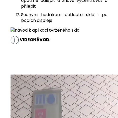
opatrně odlepit a znovu vycentrovat a
přilepit
Suchým hadříkem dotlačte sklo i po
bocích displeje
VIDEONÁVOD: