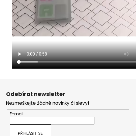
Z
á
Odebírat newsletter
p
Nezmeškejte žádné novinky či slevy!
a
t
E-mail
í
PŘIHLÁSIT SE