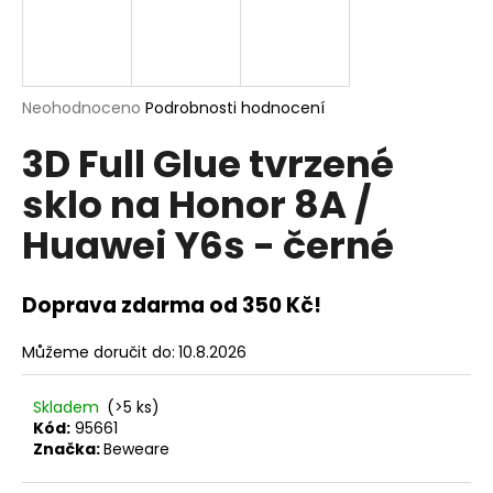
a
j
í
t
Průměrné
Neohodnoceno
Podrobnosti hodnocení
hodnocení
?
3D Full Glue tvrzené
produktu
je
sklo na Honor 8A /
0,0
z
Huawei Y6s - černé
5
hvězdiček.
HLEDAT
Doprava zdarma od 350 Kč!
D
Můžeme doručit do:
10.8.2026
o
p
Skladem
(>5 ks)
o
Kód:
95661
r
Značka:
Beweare
u