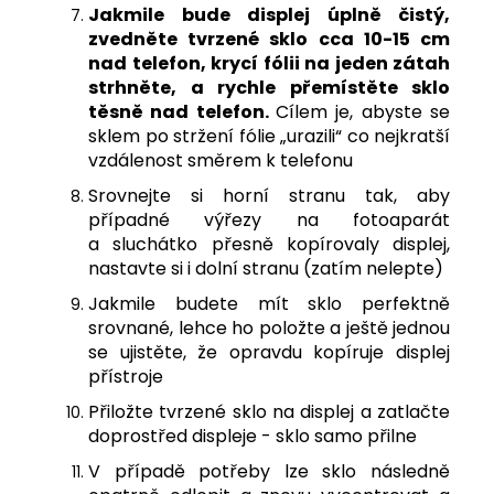
J
akmile bude displej úplně čistý,
zvedněte tvrzené sklo cca 10-15 cm
nad telefon, krycí fólii na jeden zátah
strhněte, a rychle přemístěte sklo
těsně nad telefon.
Cílem je, abyste se
sklem po stržení fólie „urazili“ co nejkratší
vzdálenost směrem k telefonu
Srovnejte si horní stranu tak, aby
případné výřezy na fotoaparát
a sluchátko přesně kopírovaly displej,
nastavte si i dolní stranu (zatím nelepte)
Jakmile budete mít sklo perfektně
srovnané, lehce ho položte a ještě jednou
se ujistěte, že opravdu kopíruje displej
přístroje
Přiložte tvrzené sklo na displej a zatlačte
doprostřed displeje - sklo samo přilne
V případě potřeby lze sklo následně