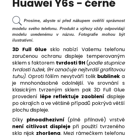
Huawei Y6s - černé
Prosíme, abyste si před nákupem ověřili správnost
modelu svého telefonu. Produkt a výřezy vždy odpovídají
modelu uvedenému v názvu. Fotografie mohou být
ilustrativní.
3D Full Glue
sklo nabízí Vašemu telefonu
zaručenou ochranu displeje temperovaným
sklem s faktorem
tvrdosti 9H
(
podle stupnice
tvrdosti tužek, 9H označuje nejtvrdší grafitovou
tuhu)
. Oproti fóliím nevytváří tolik
bu
blinek
a
je mnohonásobně odolnější. Ve srovnání s
klasickým tvrzeným sklem pak
3D Full Glue
provedení
lépe reflektuje
zaoblení
displeje
po okrajích a ve většině případů pokrývá větší
plochu displeje.
Díky
plnoadhezivní
(plně přilnavé) vrstvě
není citlivost displeje
při použití tvrzeného
skla nijak
zhoršena
.
Mezi rámečkem telefonu