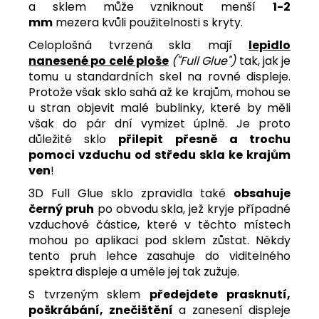
a sklem může vzniknout menší
1-2
mm
mezera kvůli použitelnosti s kryty.
Celoplošná tvrzená skla mají
lepidlo
nanesené po celé ploše
("Full Glue")
tak, jak je
tomu u standardních skel na rovné displeje.
Protože však sklo sahá až ke krajům, mohou se
u stran objevit malé bublinky, které by měli
však do pár dní vymizet úplně. Je proto
důležité sklo
přilepit přesně a trochu
pomoci vzduchu od středu skla ke krajům
ven
!
3D Full Glue sklo zpravidla také
obsahuje
černý pruh
po obvodu skla, jež kryje případné
vzduchové částice, které v těchto místech
mohou po aplikaci pod sklem zůstat. Někdy
tento pruh lehce zasahuje do viditelného
spektra displeje a uměle jej tak zužuje.
S tvrzeným sklem
předejdete
prasknutí,
poškrábání, znečištění
a zanesení displeje