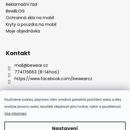
Reklamační řád
BewBLOG
Ochranná skla na mobil
Kryty a pouzdra na mobil
Moje objednávka
Kontakt
mail
@
bewear.cz
774176663 (8-14hod.)
https://www.facebook.com/bewearcz
Používáme cookies, abychom Vám umožnili pohodlné prohlížení webu a díky
Přijímáme online platby
analýze provozu webu neustále zlepšovali jeho funkce, výkon a použitelnost.
Více informací
Nastavení