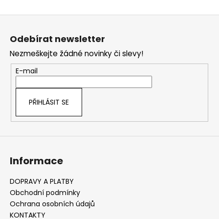
O
č
v
u
Z
l
j
á
á
e
Odebírat newsletter
d
m
p
a
Nezmeškejte žádné novinky či slevy!
e
a
c
t
E-mail
í
í
p
r
PŘIHLÁSIT SE
v
k
y
v
ý
Informace
p
i
s
DOPRAVY A PLATBY
u
Obchodní podmínky
Ochrana osobních údajů
KONTAKTY