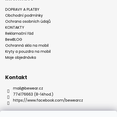
č
u
DOPRAVY A PLATBY
j
Obchodní podmínky
e
Ochrana osobních údajů
m
KONTAKTY
e
Reklamační řád
BewBLOG
Ochranná skla na mobil
Kryty a pouzdra na mobil
Moje objednávka
Kontakt
mail
@
bewear.cz
774176663 (8-14hod.)
https://www.facebook.com/bewearcz