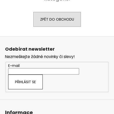
a
j
í
ZPĚT DO OBCHODU
t
?
Z
á
Odebírat newsletter
p
Nezmeškejte žádné novinky či slevy!
a
HLEDAT
t
E-mail
í
D
PŘIHLÁSIT SE
o
p
o
r
u
Informace