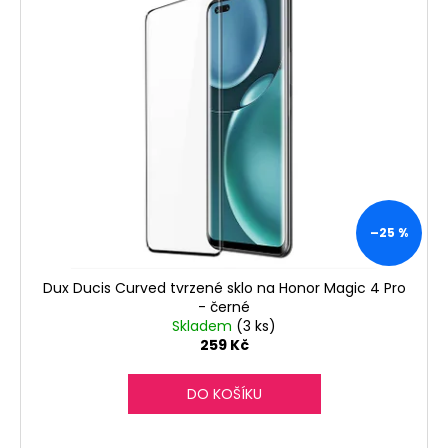
č
u
j
e
m
e
–25 %
Dux Ducis Curved tvrzené sklo na Honor Magic 4 Pro
- černé
Skladem
(3 ks)
259 Kč
DO KOŠÍKU