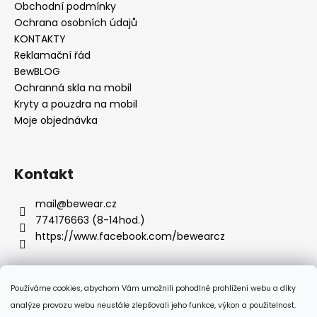
u
Obchodní podmínky
Ochrana osobních údajů
KONTAKTY
Reklamační řád
BewBLOG
Ochranná skla na mobil
Kryty a pouzdra na mobil
Moje objednávka
Kontakt
mail
@
bewear.cz
774176663 (8-14hod.)
https://www.facebook.com/bewearcz
Používáme cookies, abychom Vám umožnili pohodlné prohlížení webu a díky
Přijímáme online platby
analýze provozu webu neustále zlepšovali jeho funkce, výkon a použitelnost.