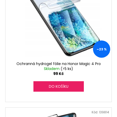
i
u
a
s
k
j
p
t
í
r
ů
t
o
?
d
u
k
–23 %
t
HLEDAT
ů
Ochranná hydrogel fólie na Honor Magic 4 Pro
Skladem
(>5 ks)
99 Kč
D
DO KOŠÍKU
o
p
o
r
u
Kód:
139814