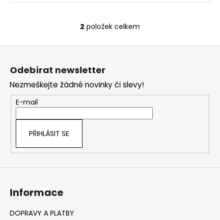
2
položek celkem
O
v
Z
l
á
á
Odebírat newsletter
d
p
a
Nezmeškejte žádné novinky či slevy!
a
c
t
E-mail
í
í
p
r
PŘIHLÁSIT SE
v
k
y
v
ý
Informace
p
i
s
DOPRAVY A PLATBY