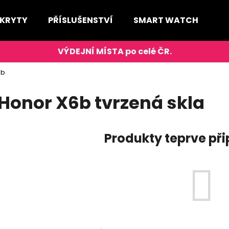
 KRYTY
PŘÍSLUŠENSTVÍ
SMART WATCH
D
Co potřebujete najít?
6b
HLEDAT
Honor X6b tvrzená skla
Produkty teprve př
Doporučujeme