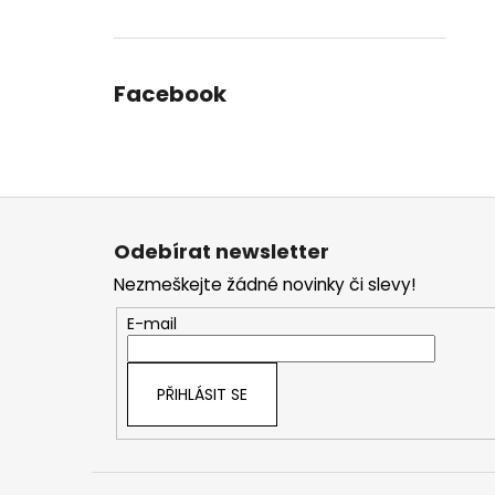
Facebook
Z
á
Odebírat newsletter
p
Nezmeškejte žádné novinky či slevy!
a
t
E-mail
í
PŘIHLÁSIT SE