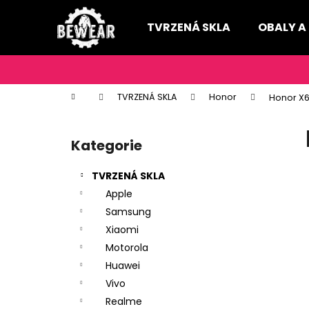
K
Přejít
na
o
TVRZENÁ SKLA
OBALY A
obsah
Zpět
Zpět
š
do
do
í
k
obchodu
obchodu
Domů
TVRZENÁ SKLA
Honor
Honor X
P
o
Kategorie
Přeskočit
s
kategorie
t
TVRZENÁ SKLA
r
Apple
a
Samsung
n
Xiaomi
n
Motorola
í
Huawei
p
Vivo
a
Realme