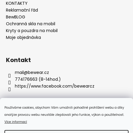
KONTAKTY
Reklamační řád
BewBLOG
Ochranná skla na mobil
Kryty a pouzdra na mobil
Moje objednávka
Kontakt
mail
@
bewear.cz
774176663 (8-14hod.)
https://www.facebook.com/bewearcz
Používáme cookies, abychom Vám umožnili pohodlné prohlížení webu a díky
Přijímáme online platby
analýze provozu webu neustále zlepšovali jeho funkce, výkon a použitelnost.
Více informací