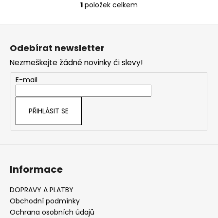
č
1
položek celkem
O
u
v
j
Z
l
e
á
á
m
Odebírat newsletter
d
p
e
a
Nezmeškejte žádné novinky či slevy!
a
c
t
E-mail
í
í
p
r
PŘIHLÁSIT SE
v
k
y
v
ý
Informace
p
i
s
DOPRAVY A PLATBY
u
Obchodní podmínky
Ochrana osobních údajů