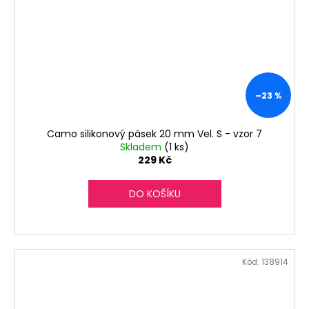
–23 %
Camo silikonový pásek 20 mm Vel. S - vzor 7
Skladem
(1 ks)
229 Kč
DO KOŠÍKU
Kód:
138914