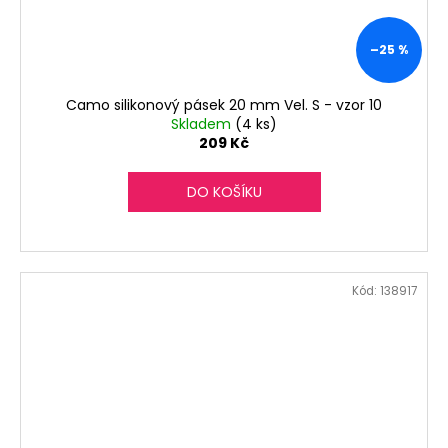
–25 %
Camo silikonový pásek 20 mm Vel. S - vzor 10
Skladem
(4 ks)
209 Kč
DO KOŠÍKU
Kód:
138917