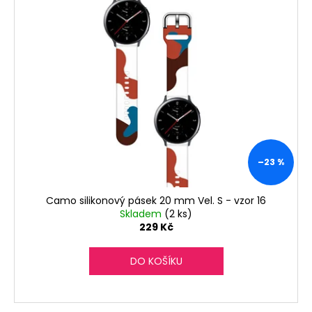
č
u
j
e
m
e
–23 %
Camo silikonový pásek 20 mm Vel. S - vzor 16
Skladem
(2 ks)
229 Kč
DO KOŠÍKU