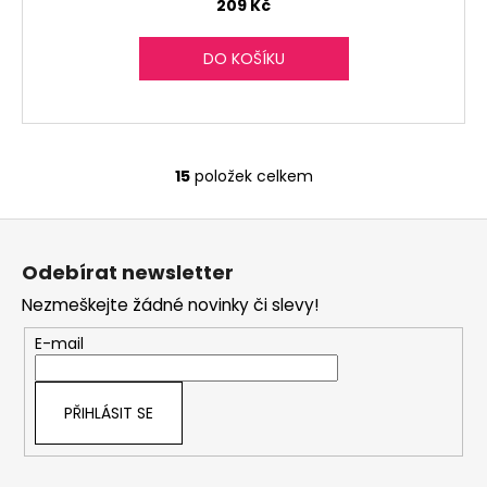
209 Kč
DO KOŠÍKU
15
položek celkem
O
v
Z
l
á
á
Odebírat newsletter
d
p
a
Nezmeškejte žádné novinky či slevy!
a
c
t
E-mail
í
í
p
r
PŘIHLÁSIT SE
v
k
y