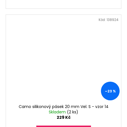
Kód:
138924
–23 %
Camo silikonový pásek 20 mm Vel. S - vzor 14
Skladem
(2 ks)
229 Kč