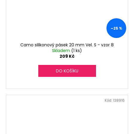
–25 %
Camo silikonový pásek 20 mm Vel. S - vzor 8
Skladem
(1 ks)
209 Kč
DO KOŠÍKU
Kód:
138916