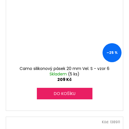
–25 %
Camo silikonový pásek 20 mm Vel. S - vzor 6
Skladem
(5 ks)
209 Kč
DO KOŠÍKU
Kód:
138911