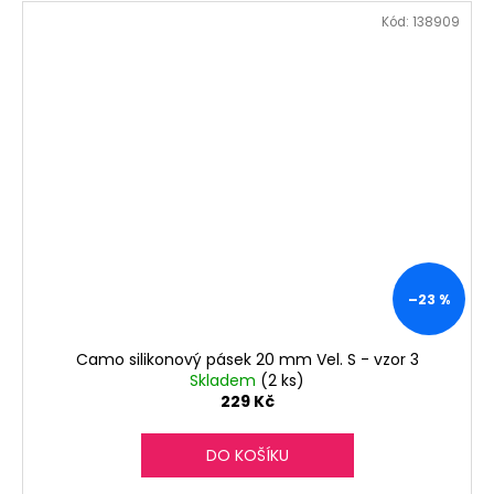
Kód:
138909
–23 %
Camo silikonový pásek 20 mm Vel. S - vzor 3
Skladem
(2 ks)
229 Kč
DO KOŠÍKU