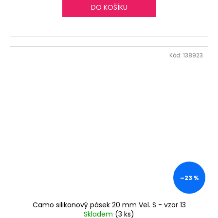
DO KOŠÍKU
Kód:
138923
–23 %
Camo silikonový pásek 20 mm Vel. S - vzor 13
Skladem
(3 ks)