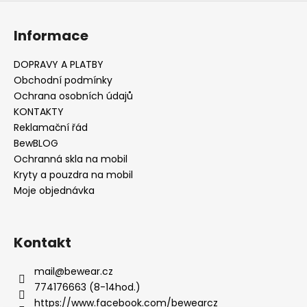
v
ý
Informace
p
i
s
DOPRAVY A PLATBY
u
Obchodní podmínky
Ochrana osobních údajů
KONTAKTY
Reklamační řád
BewBLOG
Ochranná skla na mobil
Kryty a pouzdra na mobil
Moje objednávka
Kontakt
mail
@
bewear.cz
774176663 (8-14hod.)
https://www.facebook.com/bewearcz