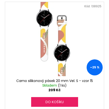
Kód:
138925
–25 %
Camo silikonový pásek 20 mm Vel. S - vzor 15
Skladem
(1 ks)
209 Kč
DO KOŠÍKU