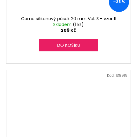
–25 %
Camo silikonový pásek 20 mm Vel. S - vzor 11
Skladem
(1 ks)
209 Kč
DO KOŠÍKU
Kód:
138919