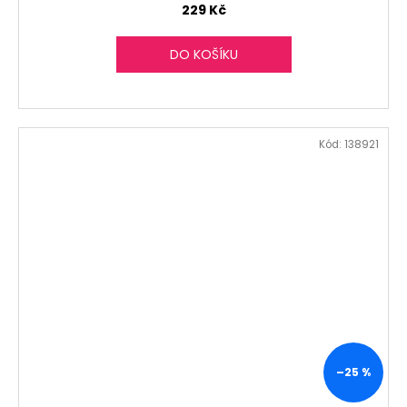
229 Kč
DO KOŠÍKU
Kód:
138921
–25 %