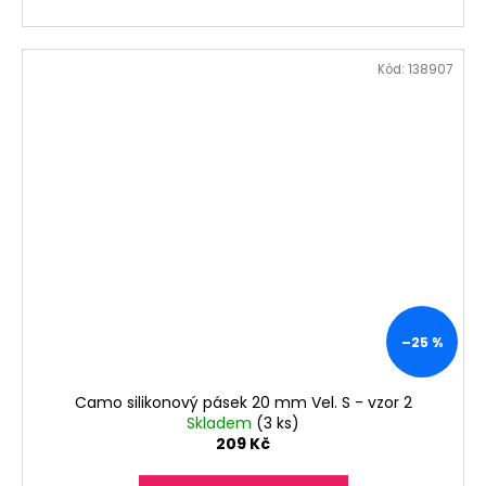
Kód:
138907
–25 %
Camo silikonový pásek 20 mm Vel. S - vzor 2
Skladem
(3 ks)
209 Kč