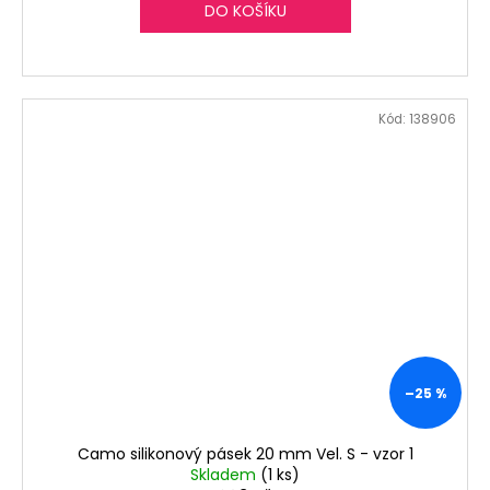
DO KOŠÍKU
Kód:
138906
–25 %
Camo silikonový pásek 20 mm Vel. S - vzor 1
Skladem
(1 ks)