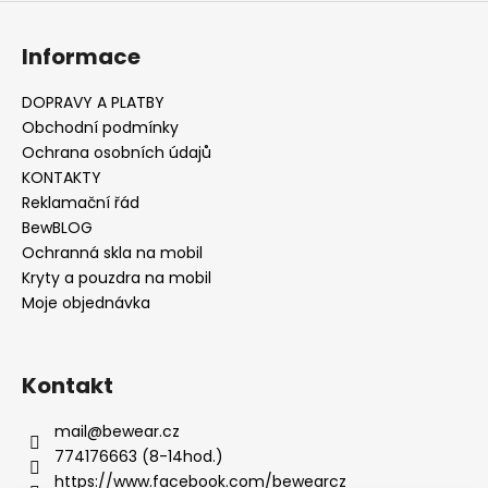
v
ý
Informace
p
i
s
DOPRAVY A PLATBY
u
Obchodní podmínky
Ochrana osobních údajů
KONTAKTY
Reklamační řád
BewBLOG
Ochranná skla na mobil
Kryty a pouzdra na mobil
Moje objednávka
Kontakt
mail
@
bewear.cz
774176663 (8-14hod.)
https://www.facebook.com/bewearcz