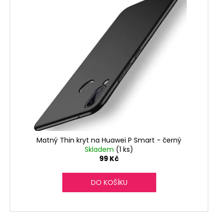
č
u
j
e
m
e
Matný Thin kryt na Huawei P Smart - černý
Skladem
(1 ks)
99 Kč
DO KOŠÍKU