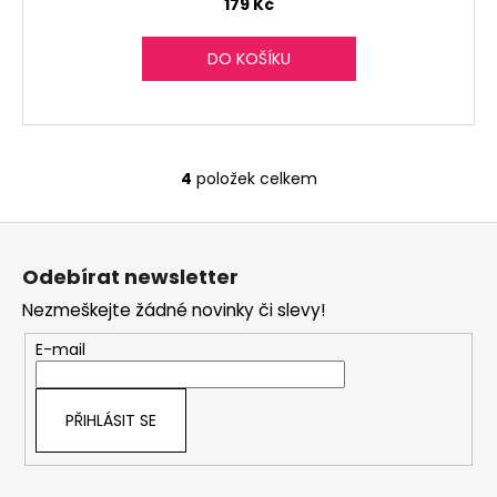
179 Kč
DO KOŠÍKU
4
položek celkem
O
v
Z
l
á
á
Odebírat newsletter
d
p
a
Nezmeškejte žádné novinky či slevy!
a
c
t
E-mail
í
í
p
r
PŘIHLÁSIT SE
v
k
y