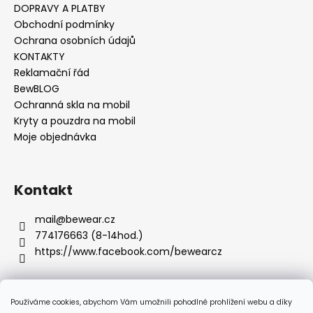
s
DOPRAVY A PLATBY
u
Obchodní podmínky
Ochrana osobních údajů
KONTAKTY
Reklamační řád
BewBLOG
Ochranná skla na mobil
Kryty a pouzdra na mobil
Moje objednávka
Kontakt
mail
@
bewear.cz
774176663 (8-14hod.)
https://www.facebook.com/bewearcz
Používáme cookies, abychom Vám umožnili pohodlné prohlížení webu a díky