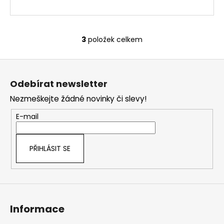
3
položek celkem
O
v
Z
l
á
á
Odebírat newsletter
d
p
a
Nezmeškejte žádné novinky či slevy!
a
c
t
E-mail
í
í
p
r
PŘIHLÁSIT SE
v
k
y
v
ý
Informace
p
i