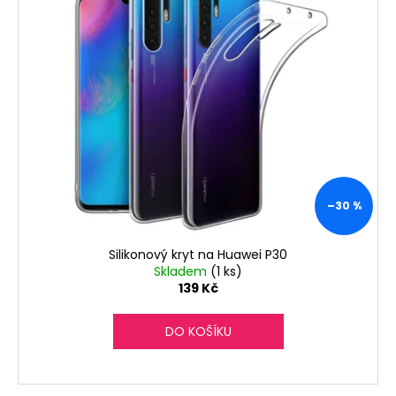
č
u
j
e
m
e
–30 %
Silikonový kryt na Huawei P30
Skladem
(1 ks)
139 Kč
DO KOŠÍKU