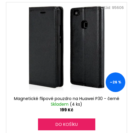
Kód:
95606
–26 %
Magnetické flipové pouzdro na Huawei P30 - černé
Skladem
(4 ks)
199 Kč
DO KOŠÍKU