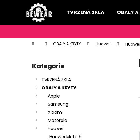
K
Přejít
na
o
TVRZENÁ SKLA
OBALY A
obsah
Zpět
Zpět
š
do
do
í
k
obchodu
obchodu
Domů
OBALY A KRYTY
Huawei
Huawei
P
o
Kategorie
Přeskočit
s
kategorie
t
TVRZENÁ SKLA
r
OBALY A KRYTY
a
Apple
n
Samsung
n
Xiaomi
í
Motorola
p
Huawei
a
Huawei Mate 9