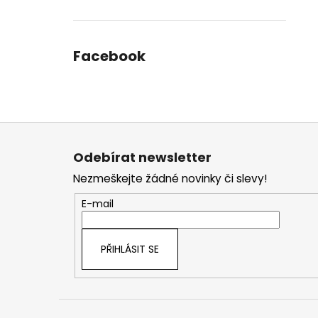
Facebook
Z
á
Odebírat newsletter
p
Nezmeškejte žádné novinky či slevy!
a
t
E-mail
í
PŘIHLÁSIT SE