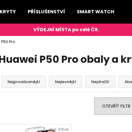
 KRYTY
PŘÍSLUŠENSTVÍ
SMART WATCH
D
Co potřebujete najít?
 P50 Pro
HLEDAT
Huawei P50 Pro obaly a kr
Ř
Doporučujeme
a
Nejprodávanější
Nejlevnější
Nejdražší
Ab
z
e
n
OTEVŘÍT FILTR
í
p
V
r
ý
Kód:
XI1544