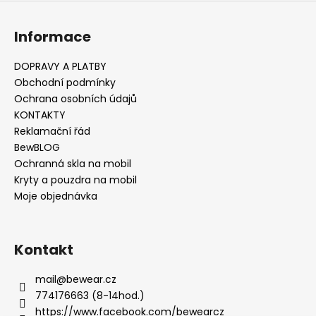
v
ý
Informace
p
i
s
DOPRAVY A PLATBY
u
Obchodní podmínky
Ochrana osobních údajů
KONTAKTY
Reklamační řád
BewBLOG
Ochranná skla na mobil
Kryty a pouzdra na mobil
Moje objednávka
Kontakt
mail
@
bewear.cz
774176663 (8-14hod.)
https://www.facebook.com/bewearcz