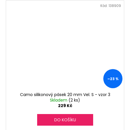
Kód:
138909
–23 %
Camo silikonový pásek 20 mm Vel. S - vzor 3
Skladem
(2 ks)
229 Kč
DO KOŠÍKU