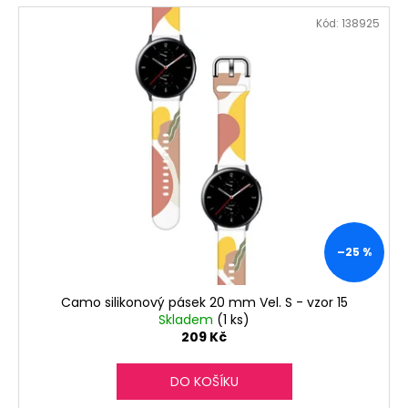
Kód:
138925
–25 %
Camo silikonový pásek 20 mm Vel. S - vzor 15
Skladem
(1 ks)
209 Kč
DO KOŠÍKU