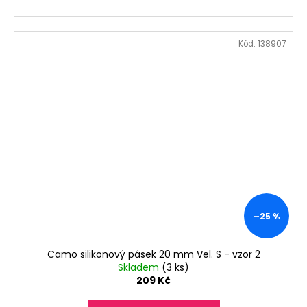
Kód:
138907
–25 %
Camo silikonový pásek 20 mm Vel. S - vzor 2
Skladem
(3 ks)
209 Kč