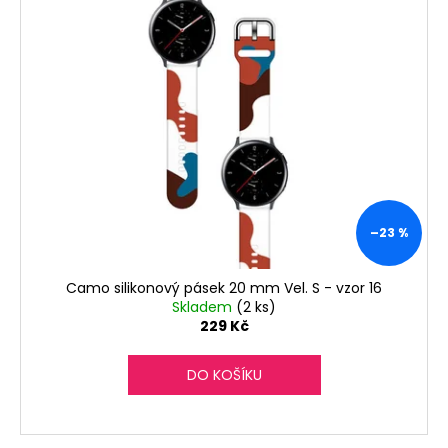
č
u
j
e
m
e
–23 %
Camo silikonový pásek 20 mm Vel. S - vzor 16
Skladem
(2 ks)
229 Kč
DO KOŠÍKU