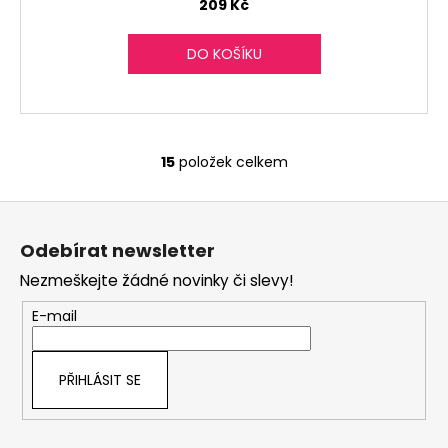
209 Kč
DO KOŠÍKU
15
položek celkem
O
v
Z
l
á
á
Odebírat newsletter
d
p
a
Nezmeškejte žádné novinky či slevy!
a
c
t
E-mail
í
í
p
r
PŘIHLÁSIT SE
v
k
y