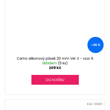
–25 %
Camo silikonový pásek 20 mm Vel. S - vzor 6
Skladem
(5 ks)
209 Kč
DO KOŠÍKU
Kód:
138911