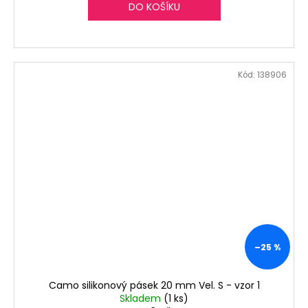
DO KOŠÍKU
Kód:
138906
–25 %
Camo silikonový pásek 20 mm Vel. S - vzor 1
Skladem
(1 ks)