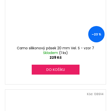
–23 %
Camo silikonový pásek 20 mm Vel. S - vzor 7
Skladem
(1 ks)
229 Kč
DO KOŠÍKU
Kód:
138914