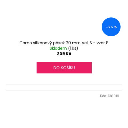
–25 %
Camo silikonový pásek 20 mm Vel. S - vzor 8
Skladem
(1 ks)
209 Kč
DO KOŠÍKU
Kód:
138916