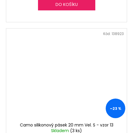
DO KOŠÍKU
Kód:
138923
–23 %
Camo silikonový pásek 20 mm Vel. S - vzor 13
Skladem
(3 ks)