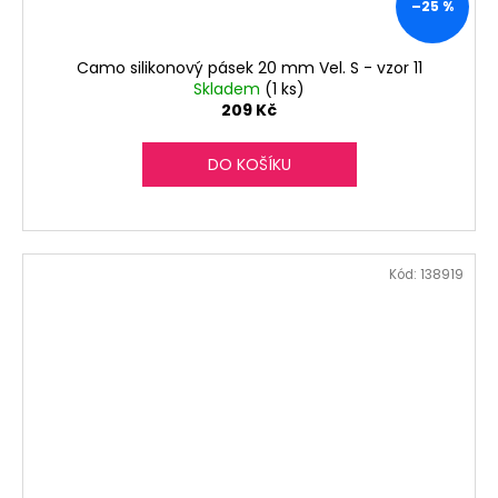
–25 %
Camo silikonový pásek 20 mm Vel. S - vzor 11
Skladem
(1 ks)
209 Kč
DO KOŠÍKU
Kód:
138919