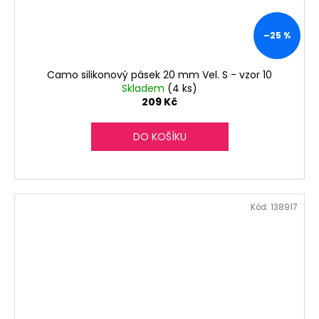
–25 %
Camo silikonový pásek 20 mm Vel. S - vzor 10
Skladem
(4 ks)
209 Kč
DO KOŠÍKU
Kód:
138917