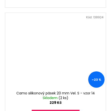
Kód:
138924
–23 %
Camo silikonový pásek 20 mm Vel. S - vzor 14
Skladem
(2 ks)
229 Kč