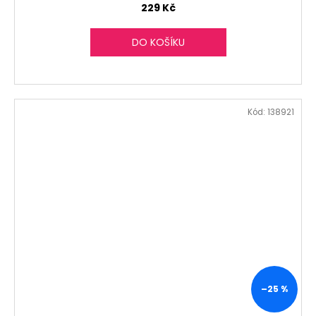
229 Kč
DO KOŠÍKU
Kód:
138921
–25 %