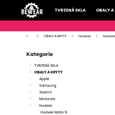
K
Přejít
na
o
TVRZENÁ SKLA
OBALY A
obsah
Zpět
Zpět
š
do
do
í
k
obchodu
obchodu
Domů
OBALY A KRYTY
Huawei
Huawei
P
o
Kategorie
Přeskočit
s
kategorie
t
TVRZENÁ SKLA
r
OBALY A KRYTY
a
Apple
n
Samsung
n
Xiaomi
í
Motorola
p
Huawei
a
Huawei Mate 9