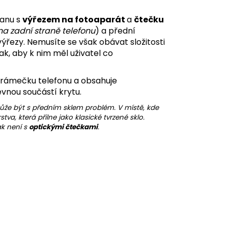
ranu s
výřezem na fotoaparát
a
čtečku
na zadní straně telefonu
) a přední
ezy. Nemusíte se však obávat složitosti
ak, aby k nim měl uživatel co
 rámečku telefonu a obsahuje
pevnou součástí krytu.
ůže být s předním sklem problém.
V místě, kde
tva, která přilne jako klasické tvrzené sklo.
ak není s
optickými čtečkami
.