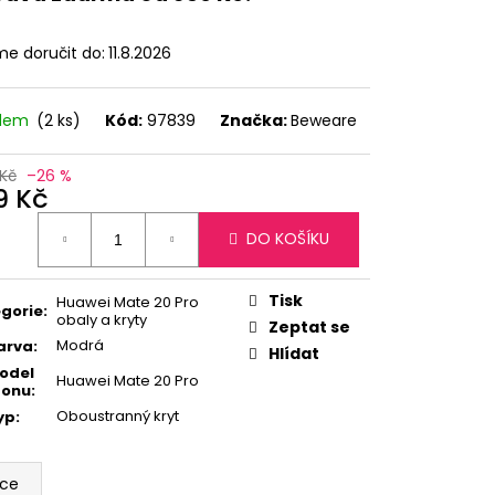
e doručit do:
11.8.2026
adem
(2 ks)
Kód:
97839
Značka:
Beweare
Kč
–26 %
9 Kč
ná
DO KOŠÍKU
:
Tisk
Huawei Mate 20 Pro
gorie
:
obaly a kryty
Zeptat se
Modrá
arva
:
Hlídat
odel
Huawei Mate 20 Pro
fonu
:
Oboustranný kryt
yp
:
ace