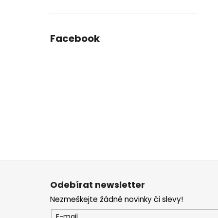
Facebook
Z
á
Odebírat newsletter
p
Nezmeškejte žádné novinky či slevy!
a
t
E-mail