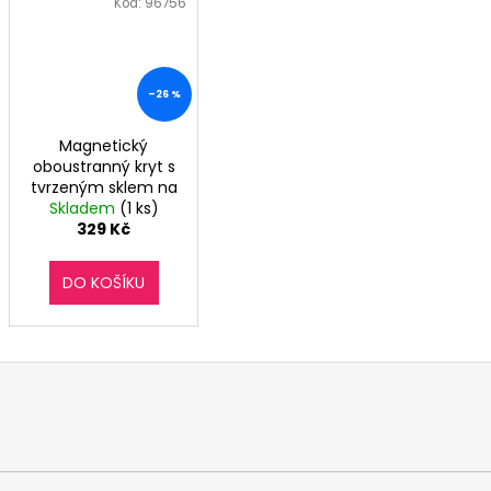
Kód:
96756
–26 %
Magnetický
oboustranný kryt s
tvrzeným sklem na
Huawei Mate 20 Pro
Skladem
(1 ks)
- černý
329 Kč
DO KOŠÍKU