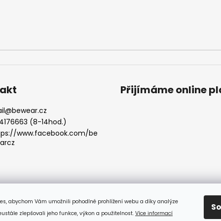
akt
Přijímáme online p
il
@
bewear.cz
4176663 (8-14hod.)
tps://www.facebook.com/be
arcz
es, abychom Vám umožnili pohodlné prohlížení webu a díky analýze
S
stále zlepšovali jeho funkce, výkon a použitelnost.
Více informací