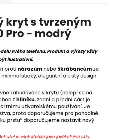
 kryt s tvrzeným
0 Pro - modrý
delu svého telefonu. Produkt a výřezy vždy
 ilustrativní.
n proti
nárazům
nebo
škrábancům
ze
 minimalistický, elegantní a čistý design
vně zabudováno v krytu (nelepí se na
roben z
hliníku
, zadní a přední část je
ortnímu uživatelskému používání. Je
vrstva, proto doporučujeme pro pohodlné
tisku prstu* doporučujeme nastavit nový
hužel je však křehké jako jakékoli jiné sklo,