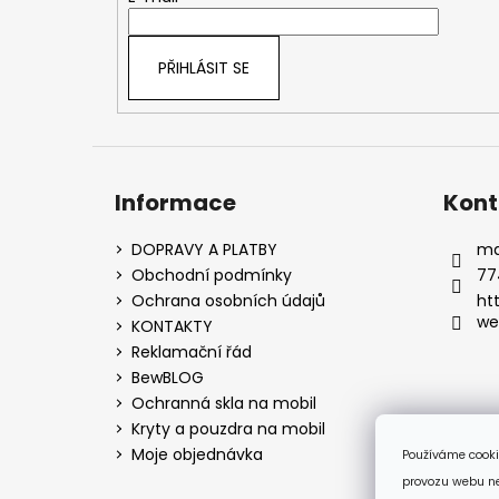
í
PŘIHLÁSIT SE
Informace
Kont
DOPRAVY A PLATBY
ma
Obchodní podmínky
77
Ochrana osobních údajů
ht
we
KONTAKTY
Reklamační řád
BewBLOG
Ochranná skla na mobil
Kryty a pouzdra na mobil
Moje objednávka
Používáme cooki
provozu webu neu