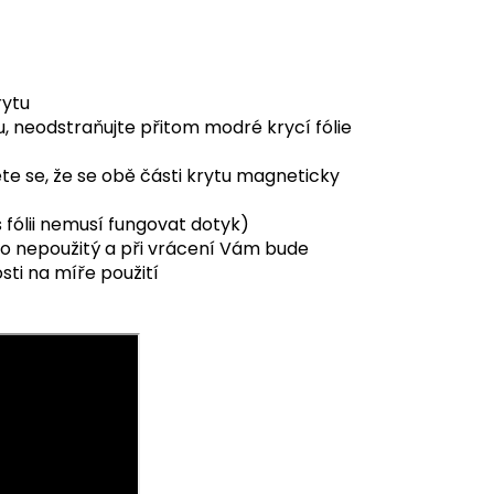
rytu
u, neodstraňujte přitom modré krycí fólie
těte se, že se obě části krytu magneticky
s fólii nemusí fungovat dotyk)
ako nepoužitý a při vrácení Vám bude
ti na míře použití