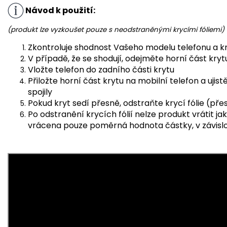
Návod k použití:
(produkt lze vyzkoušet pouze s neodstraněnými krycími fóliemi)
Zkontroluje shodnost Vašeho modelu telefonu a k
V případě, že se shodují, odejměte horní část kryt
Vložte telefon do zadního části krytu
Přiložte horní část krytu na mobilní telefon a ujis
spojily
Pokud kryt sedí přesně, odstraňte krycí fólie (pře
Po odstranění krycích fólií nelze produkt vrátit j
vrácena pouze poměrná hodnota částky, v závislos