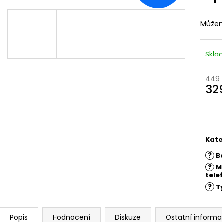
Můžem
Skl
449 
32
Měr
cena
Kate
?
B
?
M
tele
?
T
Popis
Hodnocení
Diskuze
Ostatní inform