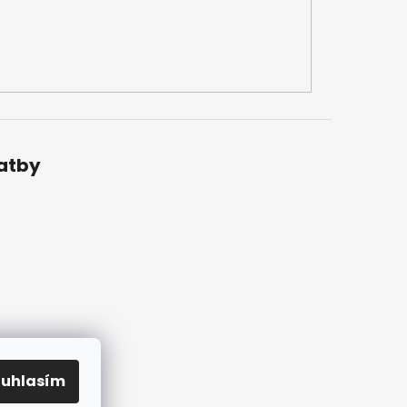
latby
ouhlasím