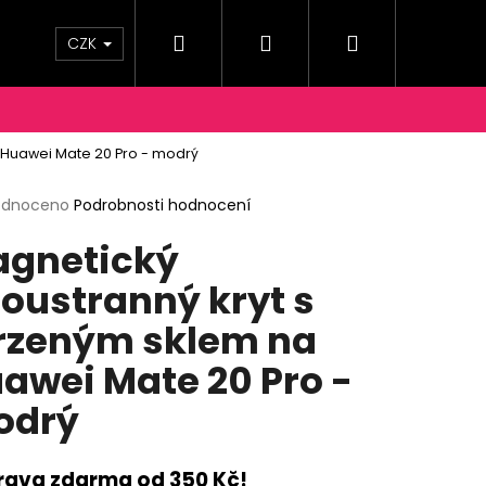
Hledat
Přihlášení
Nákupní
OPRAVY A PLATBY
KONTAKTY
Moje objednáv
CZK
košík
 Huawei Mate 20 Pro - modrý
rné
odnoceno
Podrobnosti hodnocení
cení
gnetický
ktu
oustranný kryt s
rzeným sklem na
ček.
awei Mate 20 Pro -
odrý
rava zdarma od 350 Kč!