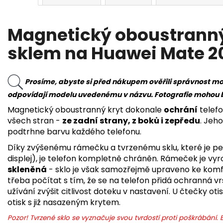
Magnetický oboustranný
sklem na Huawei Mate 2
Prosíme, abyste si před nákupem ověřili správnost mo
odpovídají modelu uvedenému v názvu. Fotografie mohou být
Magnetický oboustranný kryt dokonale
ochrání
telefo
všech stran -
ze zadní strany, z boků i zepředu
. Jeho
podtrhne barvu každého telefonu.
Díky zvýšenému rámečku a tvrzenému sklu, které je pe
displej), je telefon kompletně chráněn. Rámeček je vy
skleněná
- sklo je však samozřejmě upraveno ke komf
třeba počítat s tím, že se na telefon přidá ochranná 
užívání zvýšit citlivost doteku v nastavení. U čtečky o
otisk s již nasazeným krytem.
Pozor! Tvrzené sklo se vyznačuje svou tvrdostí proti poškrábání. Bo