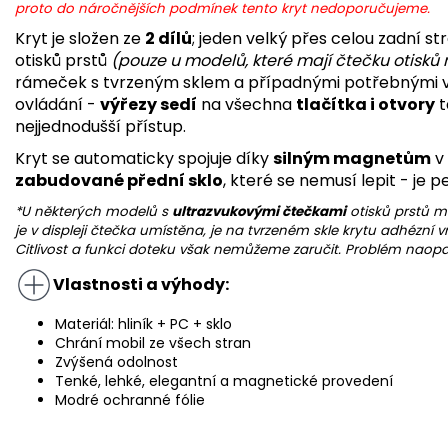
proto do náročnějších podmínek tento kryt nedoporučujeme.
Kryt je složen ze
2 dílů
; jeden velký přes celou zadní st
otisků prstů
(pouze u modelů, které mají čtečku otisků 
rámeček s tvrzeným sklem a případnými potřebnými výř
ovládání -
výřezy sedí
na všechna
tlačítka i otvory
t
nejjednodušší přístup.
Kryt se automaticky spojuje díky
silným magnetům
v
zabudované přední sklo
, které se nemusí lepit - je 
*U některých modelů s
ultrazvukovými čtečkami
otisků prstů m
je v displeji čtečka umístěna, je na tvrzeném skle krytu adhézní vrs
Citlivost a funkci doteku však nemůžeme zaručit. Problém naop
Vlastnosti a výhody:
Materiál: hliník + PC + sklo
Chrání mobil ze všech stran
Zvýšená odolnost
Tenké, lehké, elegantní a magnetické provedení
Modré ochranné fólie