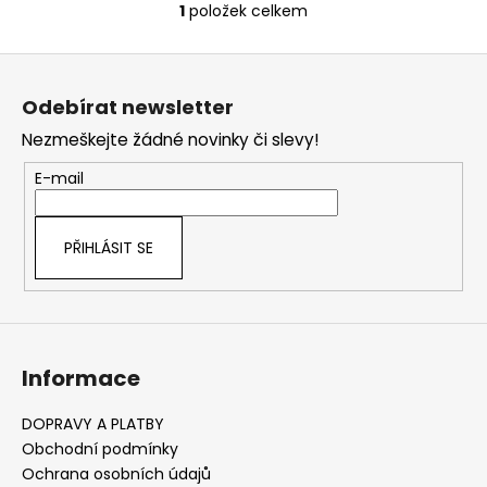
č
1
položek celkem
O
u
v
j
Z
l
e
á
á
m
Odebírat newsletter
d
p
e
a
Nezmeškejte žádné novinky či slevy!
a
c
t
E-mail
í
í
p
r
PŘIHLÁSIT SE
v
k
y
v
ý
Informace
p
i
s
DOPRAVY A PLATBY
u
Obchodní podmínky
Ochrana osobních údajů