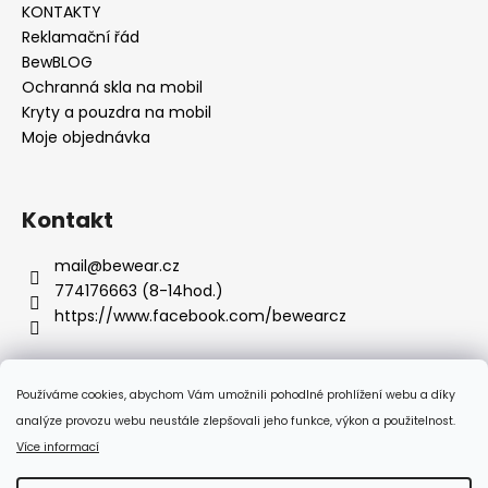
KONTAKTY
Reklamační řád
BewBLOG
Ochranná skla na mobil
Kryty a pouzdra na mobil
Moje objednávka
Kontakt
mail
@
bewear.cz
774176663 (8-14hod.)
https://www.facebook.com/bewearcz
Používáme cookies, abychom Vám umožnili pohodlné prohlížení webu a díky
Přijímáme online platby
analýze provozu webu neustále zlepšovali jeho funkce, výkon a použitelnost.
Více informací