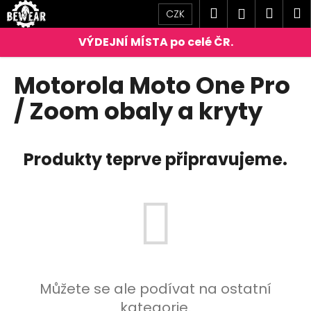
K
Přejít
Hledat
Náku
M
Přihlášen
CZK
na
o
obsah
Zpět
Zpět
košík
š
í
C
Motorola Moto One Pro
k
o
/ Zoom obaly a kryty
p
o
t
Produkty teprve připravujeme.
ř
e
b
u
j
e
t
Můžete se ale podívat na ostatní
e
kategorie.
n