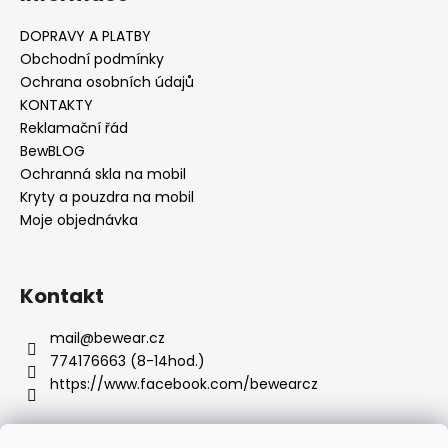
č
u
DOPRAVY A PLATBY
j
Obchodní podmínky
e
Ochrana osobních údajů
m
KONTAKTY
e
Reklamační řád
BewBLOG
Ochranná skla na mobil
Kryty a pouzdra na mobil
Moje objednávka
Kontakt
mail
@
bewear.cz
774176663 (8-14hod.)
https://www.facebook.com/bewearcz