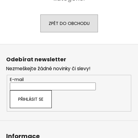
a
j
í
ZPĚT DO OBCHODU
t
?
Z
á
Odebírat newsletter
p
Nezmeškejte žádné novinky či slevy!
a
HLEDAT
t
E-mail
í
D
PŘIHLÁSIT SE
o
p
o
r
u
Informace