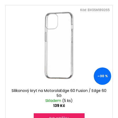
č
u
Kód:
BXGSM189265
j
e
m
e
–30 %
Silikonový kryt na MotorolaEdge 60 Fusion / Edge 60
5G
Skladem
(5 ks)
139 Kč