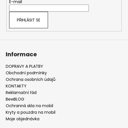
t
E-mail
í
í
p
r
PŘIHLÁSIT SE
v
k
y
v
ý
Informace
p
i
s
DOPRAVY A PLATBY
u
Obchodní podmínky
Ochrana osobních údajů
KONTAKTY
Reklamační řád
BewBLOG
Ochranná skla na mobil
Kryty a pouzdra na mobil
Moje objednávka