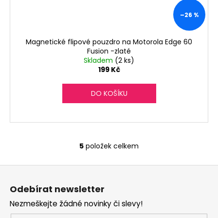
–26 %
Magnetické flipové pouzdro na Motorola Edge 60
Fusion -zlaté
Skladem
(2 ks)
199 Kč
DO KOŠÍKU
5
položek celkem
O
v
Z
l
á
á
Odebírat newsletter
d
p
a
Nezmeškejte žádné novinky či slevy!
a
c