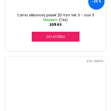
–25 %
Camo silikonový pásek 20 mm Vel. S - vzor 11
Skladem
(1 ks)
209 Kč
DO KOŠÍKU
Kód:
138919