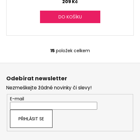
209 Kč
DO KOŠÍKU
15
položek celkem
O
v
Z
l
á
á
Odebírat newsletter
d
p
a
Nezmeškejte žádné novinky či slevy!
a
c
t
E-mail
í
í
p
r
PŘIHLÁSIT SE
v
k
y