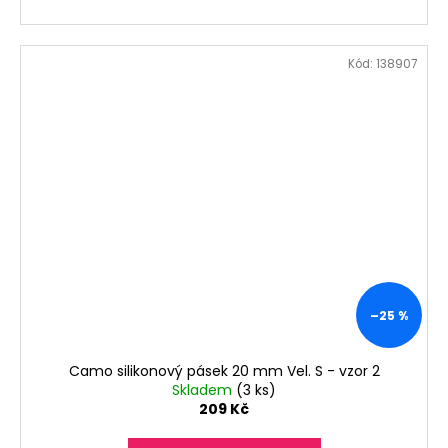
Kód:
138907
–25 %
Camo silikonový pásek 20 mm Vel. S - vzor 2
Skladem
(3 ks)
209 Kč