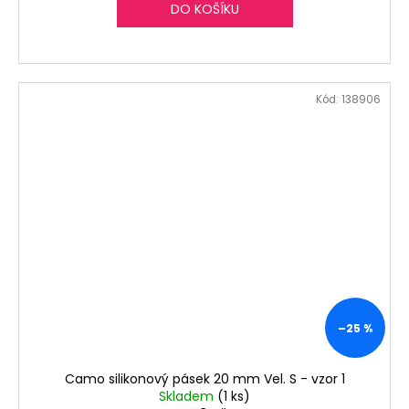
DO KOŠÍKU
Kód:
138906
–25 %
Camo silikonový pásek 20 mm Vel. S - vzor 1
Skladem
(1 ks)