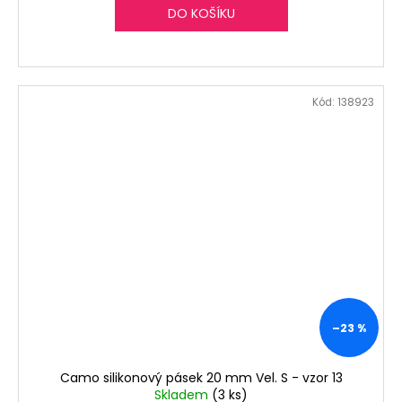
DO KOŠÍKU
Kód:
138923
–23 %
Camo silikonový pásek 20 mm Vel. S - vzor 13
Skladem
(3 ks)