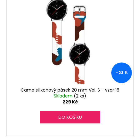
č
u
j
e
m
e
–23 %
Camo silikonový pásek 20 mm Vel. S - vzor 16
Skladem
(2 ks)
229 Kč
DO KOŠÍKU