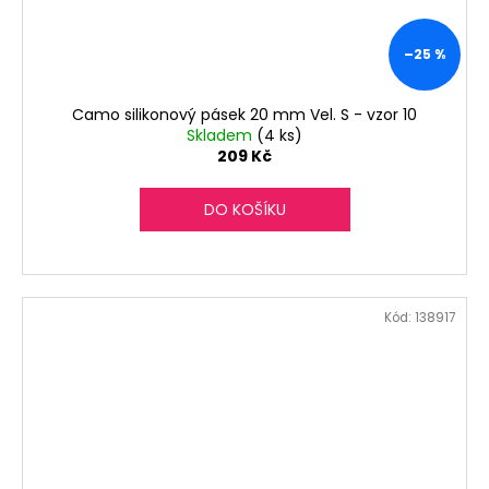
–25 %
Camo silikonový pásek 20 mm Vel. S - vzor 10
Skladem
(4 ks)
209 Kč
DO KOŠÍKU
Kód:
138917