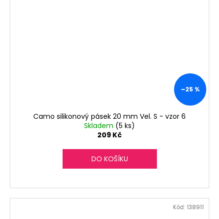
–25 %
Camo silikonový pásek 20 mm Vel. S - vzor 6
Skladem
(5 ks)
209 Kč
DO KOŠÍKU
Kód:
138911