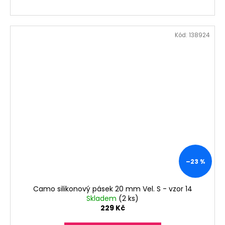
Kód:
138924
–23 %
Camo silikonový pásek 20 mm Vel. S - vzor 14
Skladem
(2 ks)
229 Kč