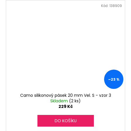
Kód:
138909
–23 %
Camo silikonový pásek 20 mm Vel. S - vzor 3
Skladem
(2 ks)
229 Kč
DO KOŠÍKU