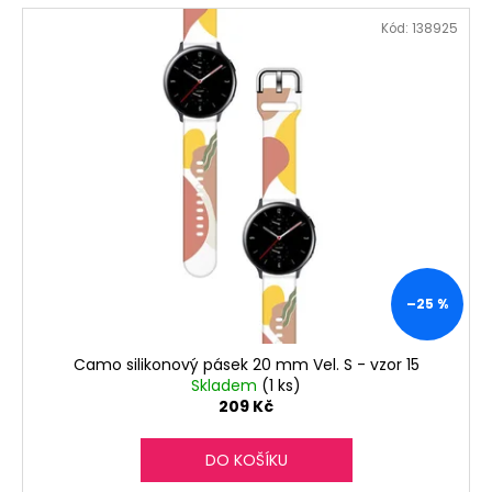
Kód:
138925
–25 %
Camo silikonový pásek 20 mm Vel. S - vzor 15
Skladem
(1 ks)
209 Kč
DO KOŠÍKU