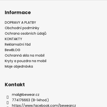
v
ý
Informace
p
i
s
DOPRAVY A PLATBY
u
Obchodní podmínky
Ochrana osobních údajů
KONTAKTY
Reklamační řád
BewBLOG
Ochranná skla na mobil
Kryty a pouzdra na mobil
Moje objednávka
Kontakt
mail
@
bewear.cz
774176663 (8-14hod.)
https://www.facebook.com/bewearcz