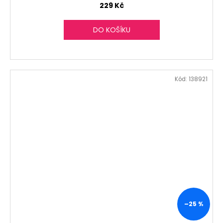
229 Kč
DO KOŠÍKU
Kód:
138921
–25 %