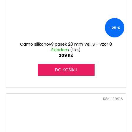
–25 %
Camo silikonový pásek 20 mm Vel. S - vzor 8
Skladem
(1 ks)
209 Kč
DO KOŠÍKU
Kód:
138916