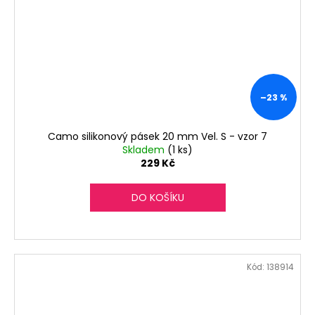
–23 %
Camo silikonový pásek 20 mm Vel. S - vzor 7
Skladem
(1 ks)
229 Kč
DO KOŠÍKU
Kód:
138914