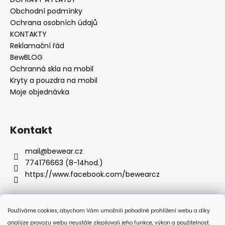
č
u
Obchodní podmínky
j
Ochrana osobních údajů
e
KONTAKTY
m
Reklamační řád
e
BewBLOG
Ochranná skla na mobil
Kryty a pouzdra na mobil
Moje objednávka
Kontakt
mail
@
bewear.cz
774176663 (8-14hod.)
https://www.facebook.com/bewearcz
Používáme cookies, abychom Vám umožnili pohodlné prohlížení webu a díky
Přijímáme online platby
analýze provozu webu neustále zlepšovali jeho funkce, výkon a použitelnost.