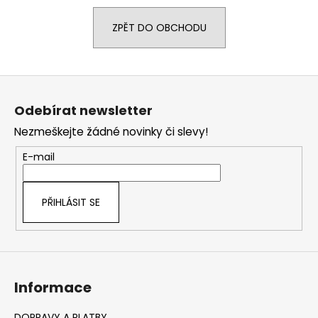
a
ZPĚT DO OBCHODU
j
í
t
Z
?
á
Odebírat newsletter
p
Nezmeškejte žádné novinky či slevy!
a
t
E-mail
HLEDAT
í
PŘIHLÁSIT SE
D
o
p
o
Informace
r
u
DOPRAVY A PLATBY