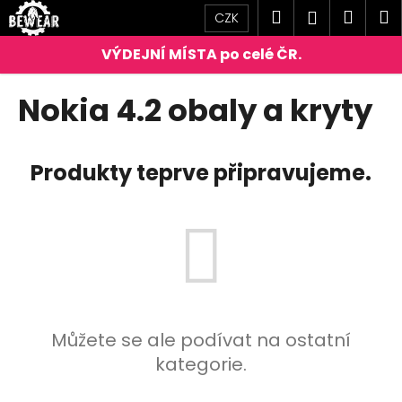
K
Přejít
Hledat
Náku
M
Přihlášen
CZK
na
o
obsah
Zpět
Zpět
košík
š
í
C
Nokia 4.2 obaly a kryty
k
o
p
o
Produkty teprve připravujeme.
t
ř
e
b
u
j
e
Můžete se ale podívat na ostatní
t
kategorie.
e
n