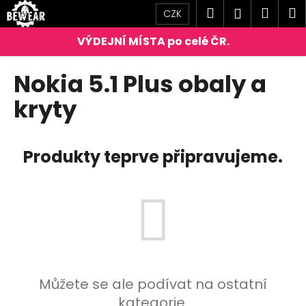
K
Přejít
Hledat
Náku
M
Přihlášen
CZK
na
o
obsah
Zpět
Zpět
košík
š
í
C
Nokia 5.1 Plus obaly a
k
o
kryty
p
o
t
Produkty teprve připravujeme.
ř
e
b
u
j
e
t
Můžete se ale podívat na ostatní
e
kategorie.
n