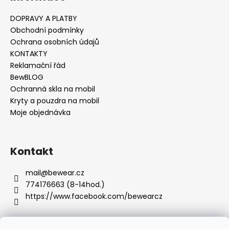
č
u
DOPRAVY A PLATBY
j
Obchodní podmínky
e
Ochrana osobních údajů
m
KONTAKTY
e
Reklamační řád
BewBLOG
Ochranná skla na mobil
Kryty a pouzdra na mobil
Moje objednávka
Kontakt
mail
@
bewear.cz
774176663 (8-14hod.)
https://www.facebook.com/bewearcz