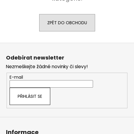
a
j
í
ZPĚT DO OBCHODU
t
?
Z
á
Odebírat newsletter
p
Nezmeškejte žádné novinky či slevy!
a
HLEDAT
t
E-mail
í
D
PŘIHLÁSIT SE
o
p
o
r
u
Informace