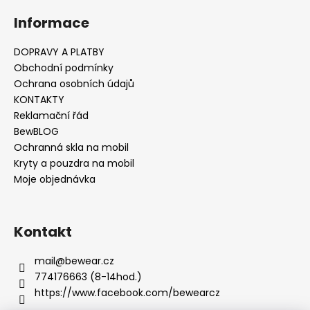
ý
Informace
p
i
s
DOPRAVY A PLATBY
u
Obchodní podmínky
Ochrana osobních údajů
KONTAKTY
Reklamační řád
BewBLOG
Ochranná skla na mobil
Kryty a pouzdra na mobil
Moje objednávka
Kontakt
mail
@
bewear.cz
774176663 (8-14hod.)
https://www.facebook.com/bewearcz