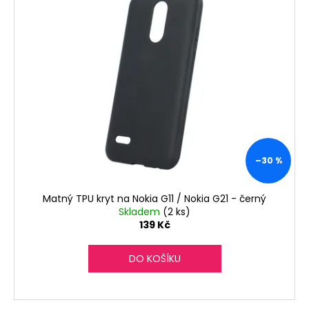
č
u
j
e
m
e
–30 %
Matný TPU kryt na Nokia G11 / Nokia G21 - černý
Skladem
(2 ks)
139 Kč
DO KOŠÍKU