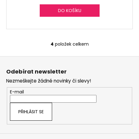
DO KOŠÍKU
4
položek celkem
O
v
Z
l
á
á
Odebírat newsletter
d
p
a
Nezmeškejte žádné novinky či slevy!
a
c
t
E-mail
í
í
p
r
PŘIHLÁSIT SE
v
k
y
v