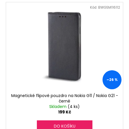
Kód:
BWGSM116112
–26 %
Magnetické flipové pouzdro na Nokia G11 / Nokia G21 -
černé
Skladem
(4 ks)
199 Kč
DO KOŠÍKU