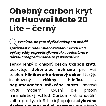
Ohebný carbon kryt
na Huawei Mate 20
Lite - černý
Prosíme, abyste si před nákupem ověřili
správnost modelu svého telefonu. Produkt a
výřezy vždy odpovídají modelu uvedenému v
názvu. Fotografie mohou být ilustrativní.
Tenký, lehký a ohebný design
Carbon krytu
poskytuje
dokonalou ochranu
pro Váš
telefon.
Hliníkovo-karbonový dekor
, který je
inspirovaný
vlákny hliníku
, z
pogumovaného měkkého plastu
dodává
krytu moderní, luxusní, ale přitom
minimalistický vzhled. Carbon kryt je ideální
volba pro ty, kteří hledají spojení
stylového
designu a maximální ochrany
pro chytrý