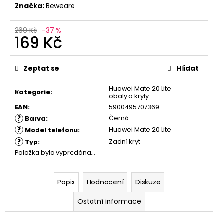
č
Značka:
Beweare
u
j
269 Kč
–37 %
e
169 Kč
m
e
Měrná
cena:
Zeptat se
Hlídat
Huawei Mate 20 Lite
Kategorie
:
obaly a kryty
EAN
:
5900495707369
?
Černá
Barva
:
?
Huawei Mate 20 Lite
Model telefonu
:
?
Zadní kryt
Typ
:
Položka byla vyprodána…
Popis
Hodnocení
Diskuze
Ostatní informace