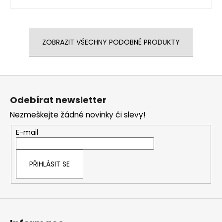
ZOBRAZIT VŠECHNY PODOBNÉ PRODUKTY
Z
á
Odebírat newsletter
p
Nezmeškejte žádné novinky či slevy!
a
t
E-mail
í
PŘIHLÁSIT SE