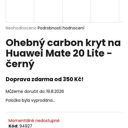
a
j
í
t
Průměrné
Neohodnoceno
Podrobnosti hodnocení
hodnocení
?
Ohebný carbon kryt na
produktu
je
Huawei Mate 20 Lite -
0,0
z
černý
5
hvězdiček.
HLEDAT
Doprava zdarma od 350 Kč!
D
Můžeme doručit do:
19.8.2026
o
Položka byla vyprodána…
p
o
r
Momentálně nedostupné
u
Kód:
94927