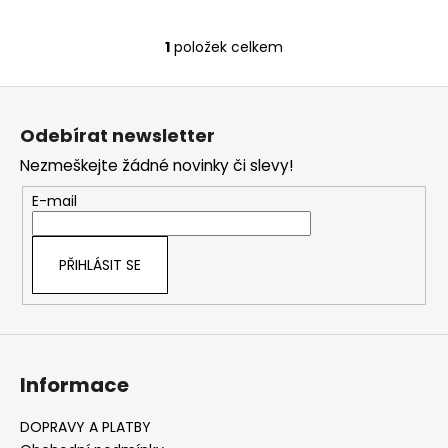
č
u
j
1
položek celkem
O
e
v
m
Z
l
e
á
á
Odebírat newsletter
d
p
a
Nezmeškejte žádné novinky či slevy!
a
c
t
E-mail
í
í
p
r
PŘIHLÁSIT SE
v
k
y
v
ý
Informace
p
i
s
DOPRAVY A PLATBY