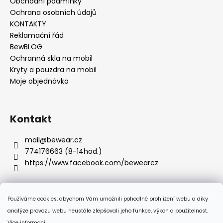
u
Obchodní podmínky
Ochrana osobních údajů
KONTAKTY
Reklamační řád
BewBLOG
Ochranná skla na mobil
Kryty a pouzdra na mobil
Moje objednávka
Kontakt
mail
@
bewear.cz
774176663 (8-14hod.)
https://www.facebook.com/bewearcz
Používáme cookies, abychom Vám umožnili pohodlné prohlížení webu a díky
Přijímáme online platby
analýze provozu webu neustále zlepšovali jeho funkce, výkon a použitelnost.
Více informací