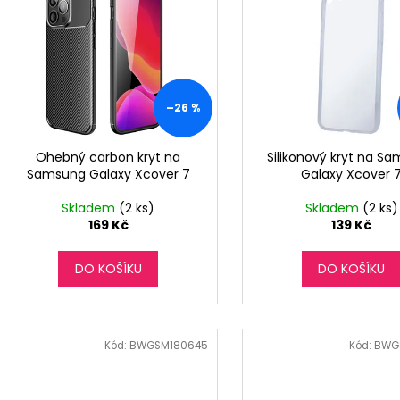
o
p
d
i
u
s
k
p
t
r
–26 %
ů
o
d
Ohebný carbon kryt na
Silikonový kryt na S
Samsung Galaxy Xcover 7
Galaxy Xcover 
u
k
Skladem
(2 ks)
Skladem
(2 ks)
t
169 Kč
139 Kč
ů
DO KOŠÍKU
DO KOŠÍKU
Kód:
BWGSM180645
Kód:
BWG