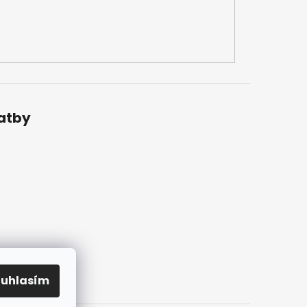
latby
ouhlasím