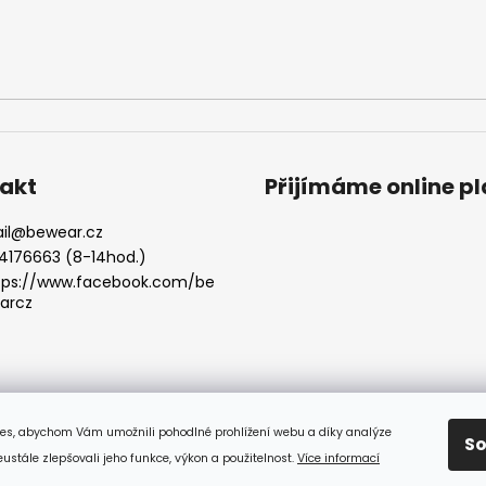
akt
Přijímáme online p
il
@
bewear.cz
4176663 (8-14hod.)
tps://www.facebook.com/be
arcz
es, abychom Vám umožnili pohodlné prohlížení webu a díky analýze
S
stále zlepšovali jeho funkce, výkon a použitelnost.
Více informací