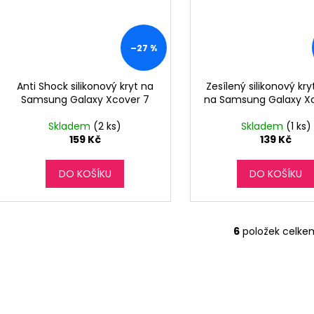
–27 %
Anti Shock silikonový kryt na
Zesílený silikonový k
Samsung Galaxy Xcover 7
na Samsung Galaxy X
Skladem
(2 ks)
Skladem
(1 ks)
159 Kč
139 Kč
DO KOŠÍKU
DO KOŠÍKU
6
položek celke
O
v
l
á
d