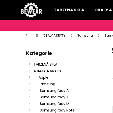
K
Přejít
na
o
TVRZENÁ SKLA
OBALY A
obsah
Zpět
Zpět
š
do
do
í
k
obchodu
obchodu
Domů
OBALY A KRYTY
Samsung
Sams
P
o
Kategorie
Přeskočit
s
kategorie
t
TVRZENÁ SKLA
r
OBALY A KRYTY
a
Apple
n
Samsung
n
Samsung řady A
í
Samsung řady J
p
Samsung řady M
a
Samsung řady Note