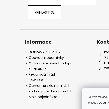
í
PŘIHLÁSIT SE
Informace
Kont
DOPRAVY A PLATBY
ma
Obchodní podmínky
77
Ochrana osobních údajů
ht
we
KONTAKTY
Reklamační řád
BewBLOG
Ochranná skla na mobil
Kryty a pouzdra na mobil
Moje objednávka
Používáme cooki
provozu webu neu