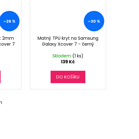
–26 %
–30 %
ryt 2mm
Matný TPU kryt na Samsung
cover 7
Galaxy Xcover 7 - černý
Skladem
(1 ks)
139 Kč
DO KOŠÍKU
m