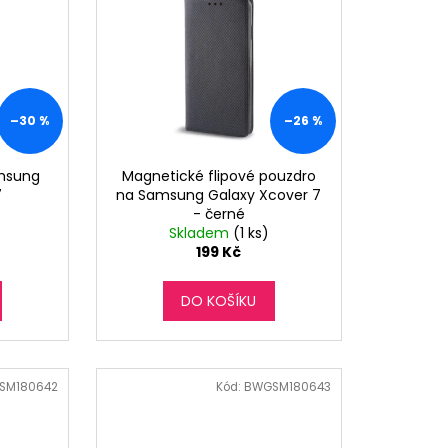
–30 %
–26 %
amsung
Magnetické flipové pouzdro
7
na Samsung Galaxy Xcover 7
- černé
Skladem
(1 ks)
199 Kč
DO KOŠÍKU
SM180642
Kód:
BWGSM180643