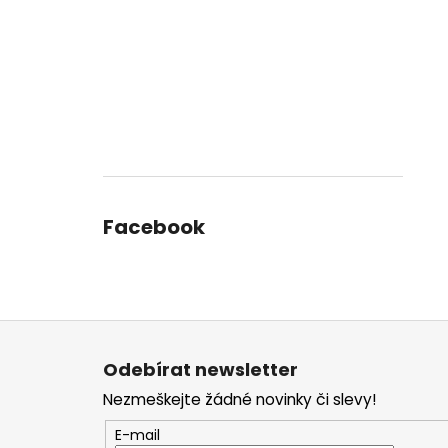
Facebook
Z
á
Odebírat newsletter
p
Nezmeškejte žádné novinky či slevy!
a
t
E-mail