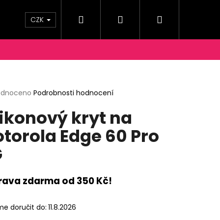
Hledat
Přihlášení
Nákupní
OPRAVY A PLATBY
KONTAKTY
Moje objednáv
CZK
košík
rné
odnoceno
Podrobnosti hodnocení
cení
likonový kryt na
ktu
torola Edge 60 Pro
G
ček.
rava zdarma od 350 Kč!
e doručit do:
11.8.2026