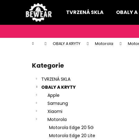
K
Přejít
na
o
TVRZENÁ SKLA
OBALY A
obsah
Zpět
Zpět
š
do
do
í
k
obchodu
obchodu
Domů
OBALY A KRYTY
Motorola
Motor
P
o
Kategorie
Přeskočit
s
kategorie
t
TVRZENÁ SKLA
r
OBALY A KRYTY
a
Apple
n
Samsung
n
Xiaomi
í
Motorola
p
Motorola Edge 20 5G
a
Motorola Edge 20 Lite