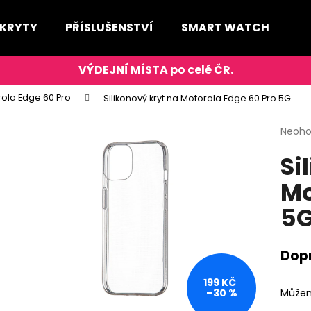
 KRYTY
PŘÍSLUŠENSTVÍ
SMART WATCH
D
Co potřebujete najít?
ola Edge 60 Pro
Silikonový kryt na Motorola Edge 60 Pro 5G
HLEDAT
Průmě
Neoh
hodno
Si
produ
je
Mo
0,0
Doporučujeme
z
5
5
hvězdi
Dop
199 KČ
Můžem
–30 %