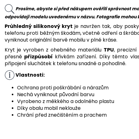
Prosíme, abyste si před nákupem ověřili správnost mo
odpovídají modelu uvedenému v názvu. Fotografie mohou být
Průhledný silikonový kryt
je navržen tak, aby posk
telefonu
proti běžným škodám, včetně odření a škráb
vyniknout originální barvě mobilu v plné kráse.
Kryt je vyroben z ohebného materiálu
TPU
, precizní
přesně
přizpůsobí
křivkám zařízení. Díky těmto vlas
připojení sluchátek k telefonu snadné a pohodlné.
Vlastnosti:
Ochrana proti poškrábání a nárazům
Nechá vyniknout původní barvu
Vyrobeno z měkkého a odolného plastu
Díky obalu mobil neklouže
Chrání před znečištěním a prachem