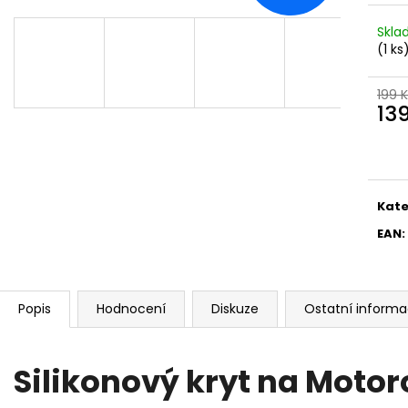
Skl
(1 ks
199 
13
Měr
cena
Kate
EAN
:
Popis
Hodnocení
Diskuze
Ostatní inform
Silikonový kryt na Motor