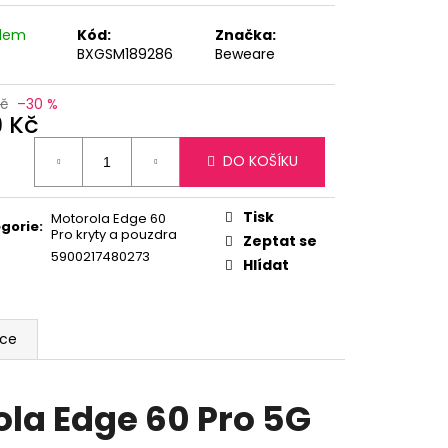
adem
Kód:
Značka:
)
BXGSM189286
Beweare
Kč
–30 %
9 Kč
ná
DO KOŠÍKU
:
Tisk
Motorola Edge 60
gorie
:
Pro kryty a pouzdra
Zeptat se
5900217480273
Hlídat
ace
ola Edge 60 Pro 5G