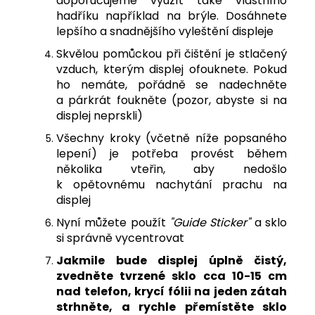
doporučujeme využít také vlastního
hadříku například na brýle. Dosáhnete
lepšího a snadnějšího vyleštění displeje
Skvělou pomůckou při čištění je stlačený
vzduch, kterým displej ofouknete. Pokud
ho nemáte, pořádně se nadechněte
a párkrát foukněte (pozor, abyste si na
displej neprskli)
Všechny kroky (včetně níže popsaného
lepení) je potřeba provést během
několika vteřin, aby nedošlo
k opětovnému nachytání prachu na
displej
Nyní můžete použít
"Guide Sticker"
a sklo
si správně vycentrovat
J
akmile bude displej úplně čistý,
zvedněte tvrzené sklo cca 10-15 cm
nad telefon, krycí fólii na jeden zátah
strhněte, a rychle přemístěte sklo