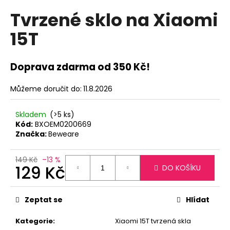
hodnocení
a
Tvrzené sklo na Xiaomi
produktu
je
j
15T
0,0
í
z
t
5
hvězdiček.
?
Doprava zdarma od 350 Kč!
Můžeme doručit do:
11.8.2026
Skladem
(>5 ks)
HLEDAT
Kód:
BXOEM0200669
Značka:
Beweare
149 Kč
–13 %
D
129 Kč
DO KOŠÍKU
o
p
Měrná
cena:
o
Zeptat se
Hlídat
r
u
Kategorie
:
Xiaomi 15T tvrzená skla