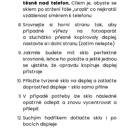
těsně nad telefon.
Cílem je, abyste se
sklem po stržení fólie „urazili“ co nejkratší
vzdálenost směrem k telefonu
Srovnejte si horní stranu tak, aby
případné výřezy na fotoaparát
a sluchátko přesně kopírovaly displej,
nastavte si i dolní stranu (zatím nelepte)
Jakmile budete mít sklo perfektně
srovnané, lehce ho položte a ještě jednou
se ujistěte, že opravdu kopíruje displej
přístroje
Přiložte tvrzené sklo na displej a zatlačte
doprostřed displeje - sklo samo přilne
V případě potřeby lze sklo následně
opatrně odlepit a znovu vycentrovat a
přilepit
Suchým hadříkem dotlačte sklo i po
bocích displeje