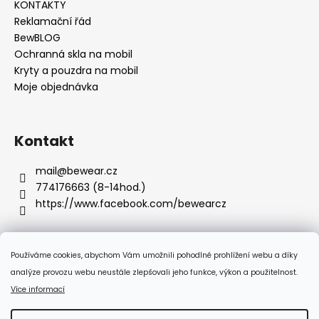
KONTAKTY
Reklamační řád
BewBLOG
Ochranná skla na mobil
Kryty a pouzdra na mobil
Moje objednávka
Kontakt
mail
@
bewear.cz
774176663 (8-14hod.)
https://www.facebook.com/bewearcz
Používáme cookies, abychom Vám umožnili pohodlné prohlížení webu a díky
Přijímáme online platby
analýze provozu webu neustále zlepšovali jeho funkce, výkon a použitelnost.
Více informací