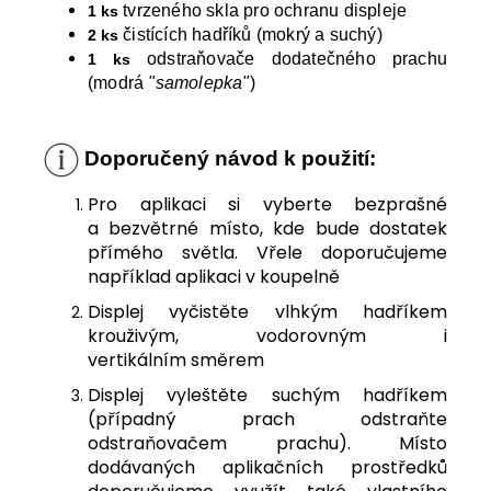
tvrzeného skla pro ochranu displeje
1 ks
čistících hadříků (mokrý a suchý)
2 ks
odstraňovače dodatečného prachu
1 ks
(modrá
"samolepka"
)
Doporučený návod k použití:
Pro aplikaci si vyberte bezprašné
a bezvětrné místo, kde bude dostatek
přímého světla. Vřele doporučujeme
například aplikaci v koupelně
Displej vyčistěte vlhkým hadříkem
krouživým, vodorovným i
vertikálním směrem
Displej vyleštěte suchým hadříkem
(případný prach odstraňte
odstraňovačem prachu). Místo
dodávaných aplikačních prostředků