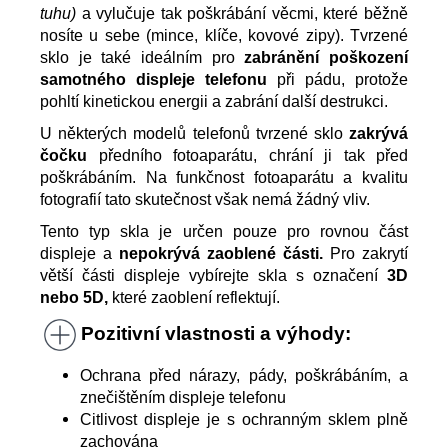
tuhu)
a vylučuje tak poškrábání věcmi, které běžně
nosíte u sebe (mince, klíče, kovové zipy). Tvrzené
sklo je také ideálním pro
zabránění poškození
samotného displeje telefonu
při pádu, protože
pohltí kinetickou energii a zabrání další destrukci.
U některých modelů telefonů tvrzené sklo
zakrývá
čočku
předního fotoaparátu, chrání ji tak před
poškrábáním. Na funkčnost fotoaparátu a kvalitu
fotografií tato skutečnost však nemá žádný vliv.
Tento typ skla je určen pouze pro rovnou část
displeje a
nepokrývá zaoblené části.
Pro zakrytí
větší části displeje vybírejte skla s označení
3D
nebo 5D,
které zaoblení reflektují.
Pozitivní vlastnosti a výhody:
Ochrana před nárazy, pády, poškrábáním, a
znečištěním displeje telefonu
Citlivost displeje je s ochranným sklem plně
zachována