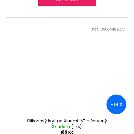
Kód:
BXGSM189272
–24 %
Silikonový kryt na Xiaomi 15T - červený
Skladem
(1 ks)
189 Kč