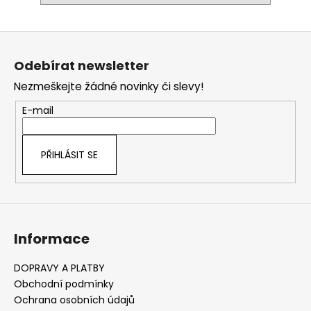
Z
á
Odebírat newsletter
p
Nezmeškejte žádné novinky či slevy!
a
t
E-mail
í
PŘIHLÁSIT SE
Informace
DOPRAVY A PLATBY
Obchodní podmínky
Ochrana osobních údajů