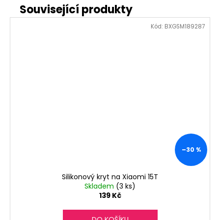
Kód:
BXGSM189287
–30 %
Silikonový kryt na Xiaomi 15T
Skladem
(3 ks)
139 Kč
DO KOŠÍKU