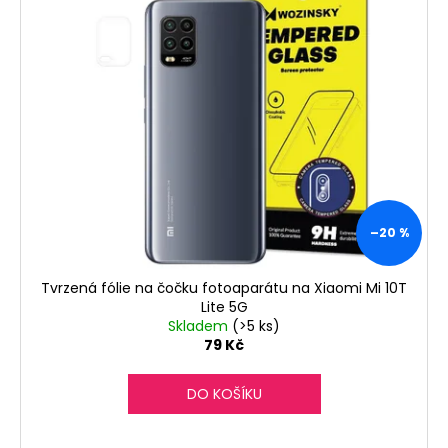
č
u
j
e
m
e
–20 %
Tvrzená fólie na čočku fotoaparátu na Xiaomi Mi 10T
Lite 5G
Skladem
(>5 ks)
79 Kč
DO KOŠÍKU