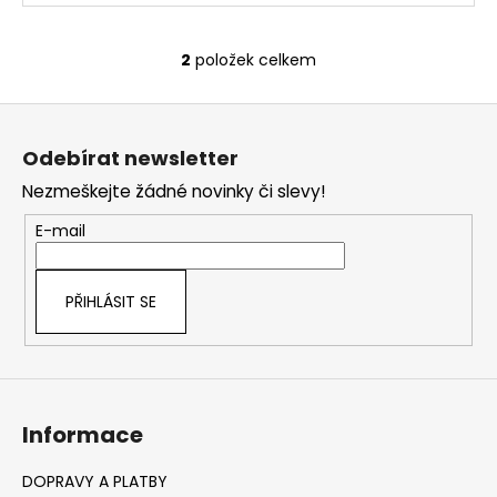
2
položek celkem
O
v
Z
l
á
á
Odebírat newsletter
d
p
a
Nezmeškejte žádné novinky či slevy!
a
c
t
E-mail
í
í
p
r
PŘIHLÁSIT SE
v
k
y
v
ý
Informace
p
i
s
DOPRAVY A PLATBY