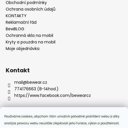
u
Obchodní podmínky
Ochrana osobních údajů
KONTAKTY
Reklamační řád
BewBLOG
Ochranná skla na mobil
Kryty a pouzdra na mobil
Moje objednávka
Kontakt
mail
@
bewear.cz
774176663 (8-14hod.)
https://www.facebook.com/bewearcz
Používáme cookies, abychom Vám umožnili pohodlné prohlížení webu a díky
Přijímáme online platby
analýze provozu webu neustále zlepšovali jeho funkce, výkon a použitelnost.