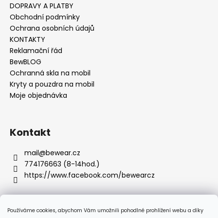
s
DOPRAVY A PLATBY
u
Obchodní podmínky
Ochrana osobních údajů
KONTAKTY
Reklamační řád
BewBLOG
Ochranná skla na mobil
Kryty a pouzdra na mobil
Moje objednávka
Kontakt
mail
@
bewear.cz
774176663 (8-14hod.)
https://www.facebook.com/bewearcz
Používáme cookies, abychom Vám umožnili pohodlné prohlížení webu a díky