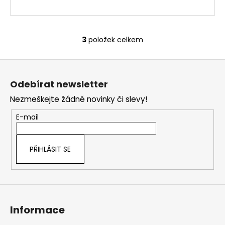
3
položek celkem
O
v
Z
l
á
á
Odebírat newsletter
d
p
a
Nezmeškejte žádné novinky či slevy!
a
c
t
E-mail
í
í
p
r
PŘIHLÁSIT SE
v
k
y
v
ý
Informace
p
i