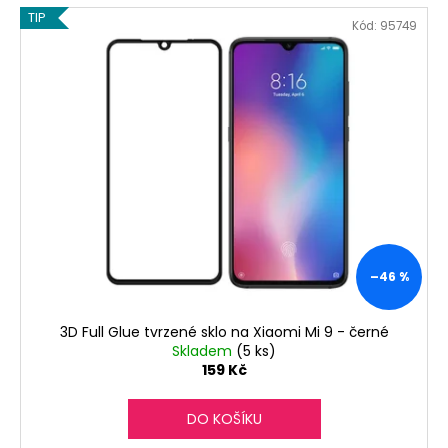
TIP
Kód:
95749
–46 %
3D Full Glue tvrzené sklo na Xiaomi Mi 9 - černé
Skladem
(5 ks)
159 Kč
DO KOŠÍKU