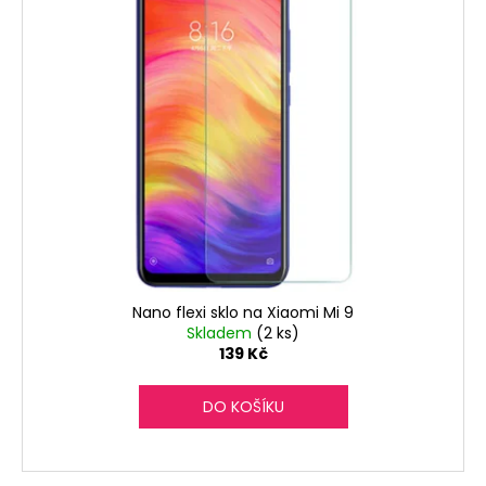
č
u
j
e
m
e
Nano flexi sklo na Xiaomi Mi 9
Skladem
(2 ks)
139 Kč
DO KOŠÍKU