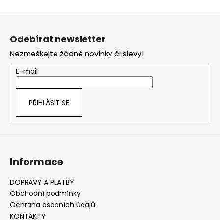
O
č
v
u
Z
l
j
á
á
e
Odebírat newsletter
d
m
p
a
Nezmeškejte žádné novinky či slevy!
e
a
c
t
E-mail
í
í
p
r
PŘIHLÁSIT SE
v
k
y
v
ý
Informace
p
i
s
DOPRAVY A PLATBY
u
Obchodní podmínky
Ochrana osobních údajů
KONTAKTY