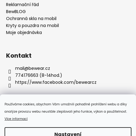
Reklamační řád
BewBLOG
Ochranná skla na mobil
Kryty a pouzdra na mobil
Moje objednávka
Kontakt
mail
@
bewear.cz
774176663 (8-14hod.)
https://www.facebook.com/bewearcz
Používáme cookies, abychom Vám umožnili pohodlné prohlížení webu a díky
Přijímáme online platby
analýze provozu webu neustále zlepšovali jeho funkce, výkon a použitelnost.
Více informací
Nastavení