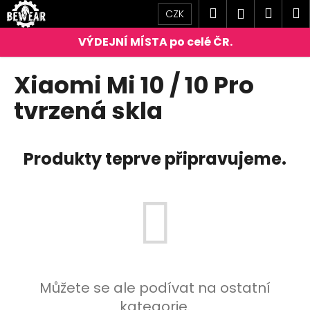
K
Přejít
Hledat
Náku
M
Přihlášen
CZK
na
o
obsah
Zpět
Zpět
košík
š
í
C
Xiaomi Mi 10 / 10 Pro
k
o
tvrzená skla
p
o
t
Produkty teprve připravujeme.
ř
e
b
u
j
e
t
Můžete se ale podívat na ostatní
e
kategorie.
n