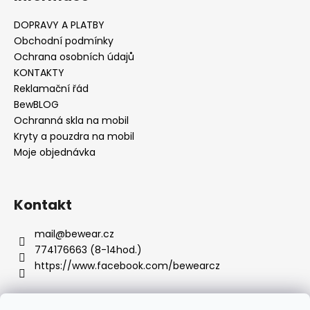
č
u
DOPRAVY A PLATBY
j
Obchodní podmínky
e
Ochrana osobních údajů
m
KONTAKTY
e
Reklamační řád
BewBLOG
Ochranná skla na mobil
Kryty a pouzdra na mobil
Moje objednávka
Kontakt
mail
@
bewear.cz
774176663 (8-14hod.)
https://www.facebook.com/bewearcz