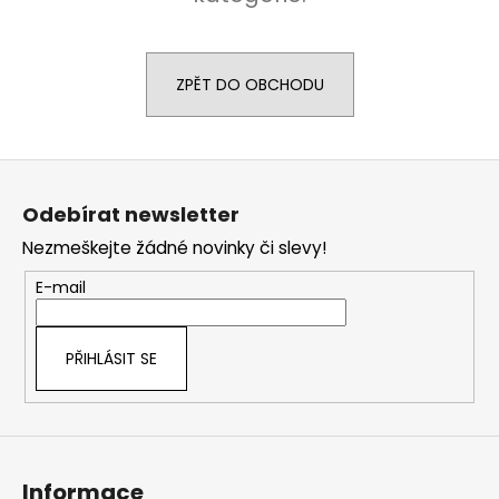
a
j
í
ZPĚT DO OBCHODU
t
?
Z
á
Odebírat newsletter
p
Nezmeškejte žádné novinky či slevy!
a
HLEDAT
t
E-mail
í
D
PŘIHLÁSIT SE
o
p
o
r
u
Informace